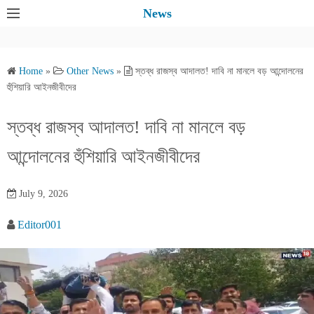
S
News
k
i
p
Home
»
Other News
»
স্তব্ধ রাজস্ব আদালত! দাবি না মানলে বড় আন্দোলনের
t
হুঁশিয়ারি আইনজীবীদের
o
c
স্তব্ধ রাজস্ব আদালত! দাবি না মানলে বড়
o
আন্দোলনের হুঁশিয়ারি আইনজীবীদের
n
t
e
July 9, 2026
n
Editor001
t