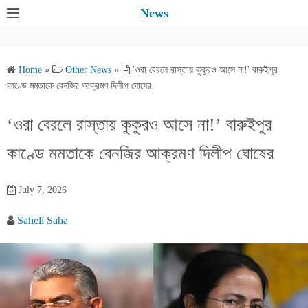
S
News
k
i
p
Home
»
Other News
»
'ওরা বেরলে রাস্তায় কুকুরও আসে না!' বারুইপুর
t
কাণ্ডে মমতাকে বেনজির আক্রমণ দিলীপ ঘোষের
o
c
‘ওরা বেরলে রাস্তায় কুকুরও আসে না!’ বারুইপুর
o
কাণ্ডে মমতাকে বেনজির আক্রমণ দিলীপ ঘোষের
n
t
e
July 7, 2026
n
Saheli Saha
t