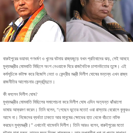
বারুইপুরের ভয়াবহ গণধর্ষণ ও খুনের ঘটনায় রাজ্যজুড়ে যখন প্রতিবাদের ঝড়, সেই আবহে
মুখ্যমন্ত্রীর মোমবাতি মিছিলে অংশ নেওয়াকে ঘিরে রাজনৈতিক চাপানউতোর তুঙ্গে। এই
কর্মসূচিকে কটাক্ষ করে বিজেপি নেতা ও কেন্দ্রীয় মন্ত্রী দিলীপ ঘোষের মন্তব্য এখন রাজ্য
রাজনীতির আলোচনার কেন্দ্রবিন্দুতে।
কী বললেন দিলীপ ঘোষ?
মুখ্যমন্ত্রীর মোমবাতি মিছিলের সমালোচনা করে দিলীপ ঘোষ এদিন অত্যন্ত ঝাঁঝালো
ভাষায় আক্রমণ করেন। তিনি বলেন, “গেছেন ভূতের মতো! ওরা রাস্তায় বেরোলে কুকুরও
আসে না। নিজেদের ব্যর্থতা ঢাকতে আর মানুষের ক্ষোভের হাত থেকে বাঁচতে নাটক
করছেন মুখ্যমন্ত্রী।” এখানেই থামেননি দিলীপ। তিনি আরও বলেন, বারুইপুরের মতো
ঘটনায় যারা যুক্ত, তাদের মদত দিচ্ছে শাসকদল। আর অপরাধীরা ধরা না পড়ায় সাধারণ