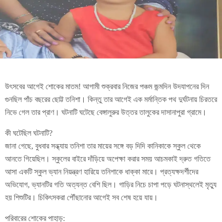
উৎসবের আগেই শোকের মাতম! আগামী শুক্রবার নিজের পঞ্চম জন্মদিন উদযাপনের দিন
গুনছিল পাঁচ বছরের ছোট্ট তনিশা। কিন্তু তার আগেই এক মর্মান্তিক পথ দুর্ঘটনায় চিরতরে
নিভে গেল তার প্রাণ। ঘটনাটি ঘটেছে বেঙ্গালুরুর উত্তর তালুকের দাসানাপুরা গ্রামে।
কী ঘটেছিল ঘটনাটি?
জানা গেছে, বুধবার সন্ধ্যায় তনিশা তার মায়ের সঙ্গে বড় দিদি কানিকাকে স্কুল থেকে
আনতে গিয়েছিল। স্কুলের বাইরে দাঁড়িয়ে অপেক্ষা করার সময় আচমকাই দ্রুত গতিতে
আসা একটি স্কুল ভ্যান নিয়ন্ত্রণ হারিয়ে তনিশাকে ধাক্কা মারে। প্রত্যক্ষদর্শীদের
অভিযোগ, ভ্যানটির গতি অত্যন্ত বেশি ছিল। গাড়ির নিচে চাপা পড়ে ঘটনাস্থলেই মৃত্যু
হয় শিশুটির। চিকিৎসকরা পৌঁছানোর আগেই সব শেষ হয়ে যায়।
পরিবারের শোকের পাহাড়: