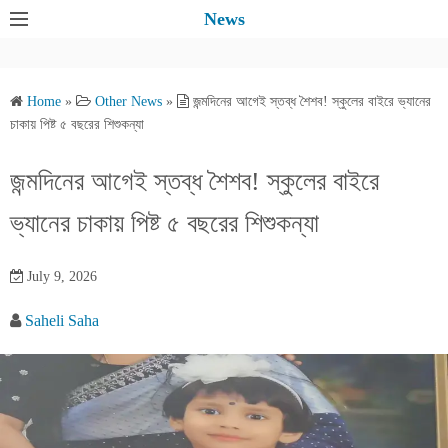
S
News
k
i
p
Home
»
Other News
»
জন্মদিনের আগেই স্তব্ধ শৈশব! স্কুলের বাইরে ভ্যানের
t
চাকায় পিষ্ট ৫ বছরের শিশুকন্যা
o
c
জন্মদিনের আগেই স্তব্ধ শৈশব! স্কুলের বাইরে
o
ভ্যানের চাকায় পিষ্ট ৫ বছরের শিশুকন্যা
n
t
e
July 9, 2026
n
Saheli Saha
t