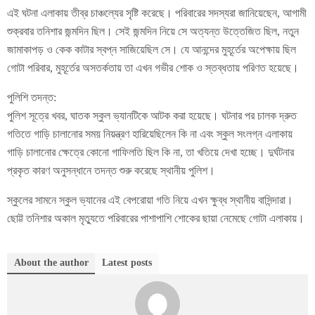
এই ঘটনা এলাকায় তীব্র চাঞ্চল্যের সৃষ্টি করেছে। পরিবারের সদস্যরা জানিয়েছেন, আগামী
শুক্রবার তনিশার জন্মদিন ছিল। সেই জন্মদিন নিয়ে সে অত্যন্ত উত্তেজিত ছিল, নতুন
জামাকাপড় ও কেক কাটার স্বপ্ন সাজিয়েছিল সে। যে আনন্দের মুহূর্তের অপেক্ষায় ছিল
গোটা পরিবার, মুহূর্তের অসতর্কতায় তা এখন গভীর শোক ও স্তব্ধতায় পরিণত হয়েছে।
পুলিশি তদন্ত:
পুলিশ সূত্রে খবর, ঘাতক স্কুল ভ্যানটিকে আটক করা হয়েছে। ঘটনার পর চালক দ্রুত
গতিতে গাড়ি চালানোর সময় নিয়ন্ত্রণ হারিয়েছিলেন কি না এবং স্কুল সংলগ্ন এলাকায়
গাড়ি চালানোর ক্ষেত্রে কোনো গাফিলতি ছিল কি না, তা খতিয়ে দেখা হচ্ছে। দুর্ঘটনার
প্রকৃত কারণ অনুসন্ধানে তদন্ত শুরু করেছে স্থানীয় পুলিশ।
স্কুলের সামনে স্কুল ভ্যানের এই বেপরোয়া গতি নিয়ে এখন ক্ষুব্ধ স্থানীয় বাসিন্দারা।
ছোট্ট তনিশার অকাল মৃত্যুতে পরিবারের পাশাপাশি শোকের ছায়া নেমেছে গোটা এলাকায়।
About the author
Latest posts