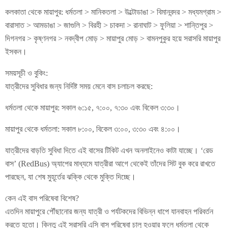
কলকাতা থেকে মায়াপুর: ধর্মতলা > মানিকতলা > উল্টোডাঙা > বিমানবন্দর > মধ্যমগ্রাম >
বারাসাত > আমডাঙা > জাগুলি > বিরহী > চাকদা > রানাঘাট > ফুলিয়া > শান্তিপুর >
দিগনগর > কৃষ্ণনগর > নবদ্বীপ মোড় > মায়াপুর মোড় > বামনপুকুর হয়ে সরাসরি মায়াপুর
ইসকন।
সময়সূচী ও বুকিং:
যাত্রীদের সুবিধার জন্য নির্দিষ্ট সময় মেনে বাস চলাচল করছে:
ধর্মতলা থেকে মায়াপুর: সকাল ৬:১৫, ৭:০০, ৭:৩০ এবং বিকেল ৩:৩০।
মায়াপুর থেকে ধর্মতলা: সকাল ৮:০০, বিকেল ৩:০০, ৩:৩০ এবং ৪:০০।
যাত্রীদের বাড়তি সুবিধা দিতে এই বাসের টিকিট এখন অনলাইনেও কাটা যাচ্ছে। ‘রেড
বাস’ (RedBus) অ্যাপের মাধ্যমে যাত্রীরা আগে থেকেই তাঁদের সিট বুক করে রাখতে
পারছেন, যা শেষ মুহূর্তের ঝক্কি থেকে মুক্তি দিচ্ছে।
কেন এই বাস পরিষেবা বিশেষ?
এতদিন মায়াপুরে পৌঁছানোর জন্য যাত্রী ও পর্যটকদের বিভিন্ন ধাপে যানবাহন পরিবর্তন
করতে হতো। কিন্তু এই সরাসরি এসি বাস পরিষেবা চালু হওয়ার ফলে ধর্মতলা থেকে