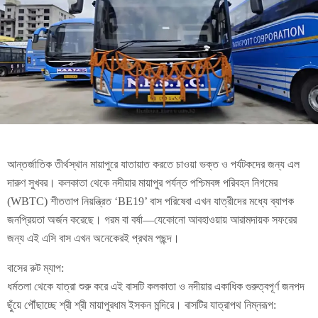
আন্তর্জাতিক তীর্থস্থান মায়াপুরে যাতায়াত করতে চাওয়া ভক্ত ও পর্যটকদের জন্য এল
দারুণ সুখবর। কলকাতা থেকে নদীয়ার মায়াপুর পর্যন্ত পশ্চিমবঙ্গ পরিবহন নিগমের
(WBTC) শীততাপ নিয়ন্ত্রিত ‘BE19’ বাস পরিষেবা এখন যাত্রীদের মধ্যে ব্যাপক
জনপ্রিয়তা অর্জন করেছে। গরম বা বর্ষা—যেকোনো আবহাওয়ায় আরামদায়ক সফরের
জন্য এই এসি বাস এখন অনেকেরই প্রথম পছন্দ।
বাসের রুট ম্যাপ:
ধর্মতলা থেকে যাত্রা শুরু করে এই বাসটি কলকাতা ও নদীয়ার একাধিক গুরুত্বপূর্ণ জনপদ
ছুঁয়ে পৌঁছাচ্ছে শ্রী শ্রী মায়াপুরধাম ইসকন মন্দিরে। বাসটির যাত্রাপথ নিম্নরূপ: