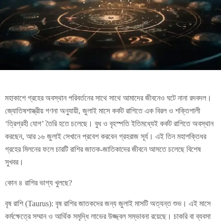
মহাকাশে গ্রহের অবস্থান পরিবর্তনের সাথে সাথে আমাদের জীবনেও ঘটে নানা রদবদল।
জ্যোতিষশাস্ত্রীয় গণনা অনুযায়ী, জুলাই মাসে কর্কট রাশিতে এক বিরল ও শক্তিশালী
‘ত্রিগ্রহী যোগ’ তৈরি হতে চলেছে। বুধ ও বৃহস্পতি ইতিমধ্যেই কর্কট রাশিতে অবস্থান
করছেন, আর ১৬ জুলাই সেখানে প্রবেশ করবেন গ্রহরাজ সূর্য। এই তিন মহাশক্তিধর
গ্রহের মিলনের ফলে চারটি রাশির জাতক-জাতিকাদের জীবনে আসতে চলেছে বিশেষ
সুখবর।
কোন ৪ রাশির ভাগ্য খুলছে?
বৃষ রাশি (Taurus): বৃষ রাশির জাতকদের জন্য জুলাই মাসটি অত্যন্ত শুভ। এই মাসে
কর্মক্ষেত্রে সম্মান ও আর্থিক সমৃদ্ধি লাভের উজ্জ্বল সম্ভাবনা রয়েছে। চাকরি বা ব্যবসা