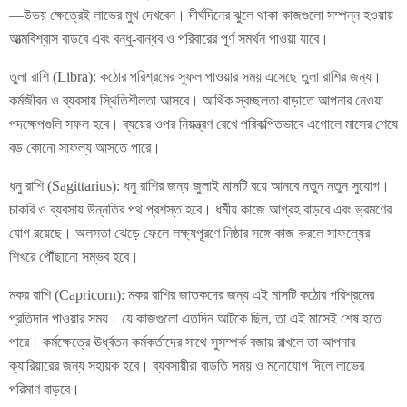
—উভয় ক্ষেত্রেই লাভের মুখ দেখবেন। দীর্ঘদিনের ঝুলে থাকা কাজগুলো সম্পন্ন হওয়ায়
আত্মবিশ্বাস বাড়বে এবং বন্ধু-বান্ধব ও পরিবারের পূর্ণ সমর্থন পাওয়া যাবে।
তুলা রাশি (Libra): কঠোর পরিশ্রমের সুফল পাওয়ার সময় এসেছে তুলা রাশির জন্য।
কর্মজীবন ও ব্যবসায় স্থিতিশীলতা আসবে। আর্থিক স্বচ্ছলতা বাড়াতে আপনার নেওয়া
পদক্ষেপগুলি সফল হবে। ব্যয়ের ওপর নিয়ন্ত্রণ রেখে পরিকল্পিতভাবে এগোলে মাসের শেষে
বড় কোনো সাফল্য আসতে পারে।
ধনু রাশি (Sagittarius): ধনু রাশির জন্য জুলাই মাসটি বয়ে আনবে নতুন নতুন সুযোগ।
চাকরি ও ব্যবসায় উন্নতির পথ প্রশস্ত হবে। ধর্মীয় কাজে আগ্রহ বাড়বে এবং ভ্রমণের
যোগ রয়েছে। অলসতা ঝেড়ে ফেলে লক্ষ্যপূরণে নিষ্ঠার সঙ্গে কাজ করলে সাফল্যের
শিখরে পৌঁছানো সম্ভব হবে।
মকর রাশি (Capricorn): মকর রাশির জাতকদের জন্য এই মাসটি কঠোর পরিশ্রমের
প্রতিদান পাওয়ার সময়। যে কাজগুলো এতদিন আটকে ছিল, তা এই মাসেই শেষ হতে
পারে। কর্মক্ষেত্রে ঊর্ধ্বতন কর্মকর্তাদের সাথে সুসম্পর্ক বজায় রাখলে তা আপনার
ক্যারিয়ারের জন্য সহায়ক হবে। ব্যবসায়ীরা বাড়তি সময় ও মনোযোগ দিলে লাভের
পরিমাণ বাড়বে।