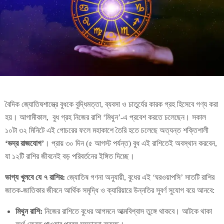
বৈদিক জ্যোতিষশাস্ত্রে বুধকে বুদ্ধিমত্তা, ব্যবসা ও চাতুর্যের কারক গ্রহ হিসেবে গণ্য করা
হয়। আগামীকাল, বুধ গ্রহ নিজের রাশি ‘মিথুন’-এ প্রবেশ করতে চলেছেন। সকাল
১০টা ৩২ মিনিটে এই গোচরের ফলে মহাকাশে তৈরি হতে চলেছে অত্যন্ত শক্তিশালী
‘ভদ্র রাজযোগ’
। প্রায় ৩০ দিন (৫ আগস্ট পর্যন্ত) বুধ এই রাশিতেই অবস্থান করবেন,
যা ১২টি রাশির জীবনেই বড় পরিবর্তনের ইঙ্গিত দিচ্ছে।
ভাগ্য খুলবে যে ৭ রাশির:
জ্যোতিষ গণনা অনুযায়ী, বুধের এই ‘ঘরওয়াপসি’ সাতটি রাশির
জাতক-জাতিকার জীবনে আর্থিক সমৃদ্ধি ও ক্যারিয়ারে উন্নতির সুবর্ণ সুযোগ বয়ে আনবে:
মিথুন রাশি:
নিজের রাশিতে বুধের আগমনে আত্মবিশ্বাস তুঙ্গে থাকবে। আটকে থাকা