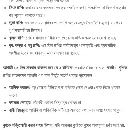
অর্থ ফেরত পাওয়ার প্রবল সম্ভাবনা রয়েছে।
সিংহ রাশি:
ক্যারিয়ার ও ব্যবসার ক্ষেত্রে সময়টি দারুণ। উচ্চশিক্ষা বা বিদেশ যাত্রার
বড় সুযোগ আসতে পারে।
তুলা রাশি:
সমাজে সম্মান বৃদ্ধির পাশাপাশি আয়ের নতুন উৎস তৈরি হবে। ভাগ্যের
পূর্ণ সহযোগিতা মিলবে।
কুম্ভ রাশি:
শেয়ার বাজার বা বিনিয়োগ থেকে আকস্মিক ধনলাভের যোগ রয়েছে।
বৃষ, কন্যা ও ধনু রাশি:
এই তিন রাশির কর্মক্ষেত্রে পদোন্নতি এবং ব্যবসায়িক
অংশীদারিত্বে বড় সাফল্য আসার সম্ভাবনা রয়েছে।
আগামী ৩০ দিন সাবধান থাকতে হবে যে ২ রাশিকে:
জ্যোতিষবিদদের মতে,
কর্কট
ও
বৃশ্চিক
রাশির জাতকদের আগামী এক মাস কিছুটা সতর্ক থাকার প্রয়োজন।
আর্থিক পরামর্শ:
বড় কোনো বিনিয়োগ বা কাউকে লোন দেওয়া থেকে বিরত থাকাই
ভালো।
কাজের ক্ষেত্রে:
হঠকারী কোনো সিদ্ধান্ত নেবেন না।
বাণী নিয়ন্ত্রণ:
আইনি বা পারিবারিক জটিলতা এড়াতে কথা বলার সময় সংযত থাকুন।
বুধকে শক্তিশালী করার সহজ উপায়:
যদি আপনার কুষ্ঠিতে বুধের অবস্থান দুর্বল মনে হয়,