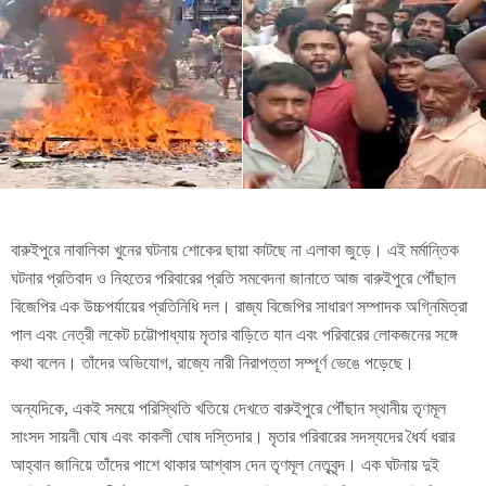
বারুইপুরে নাবালিকা খুনের ঘটনায় শোকের ছায়া কাটছে না এলাকা জুড়ে। এই মর্মান্তিক
ঘটনার প্রতিবাদ ও নিহতের পরিবারের প্রতি সমবেদনা জানাতে আজ বারুইপুরে পৌঁছাল
বিজেপির এক উচ্চপর্যায়ের প্রতিনিধি দল। রাজ্য বিজেপির সাধারণ সম্পাদক অগ্নিমিত্রা
পাল এবং নেত্রী লকেট চট্টোপাধ্যায় মৃতার বাড়িতে যান এবং পরিবারের লোকজনের সঙ্গে
কথা বলেন। তাঁদের অভিযোগ, রাজ্যে নারী নিরাপত্তা সম্পূর্ণ ভেঙে পড়েছে।
অন্যদিকে, একই সময়ে পরিস্থিতি খতিয়ে দেখতে বারুইপুরে পৌঁছান স্থানীয় তৃণমূল
সাংসদ সায়নী ঘোষ এবং কাকলী ঘোষ দস্তিদার। মৃতার পরিবারের সদস্যদের ধৈর্য ধরার
আহ্বান জানিয়ে তাঁদের পাশে থাকার আশ্বাস দেন তৃণমূল নেতৃবৃন্দ। এক ঘটনায় দুই