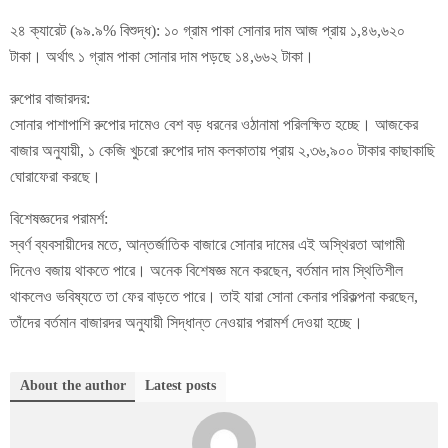
২৪ ক্যারেট (৯৯.৯% বিশুদ্ধ): ১০ গ্রাম পাকা সোনার দাম আজ প্রায় ১,৪৬,৬২০
টাকা। অর্থাৎ ১ গ্রাম পাকা সোনার দাম পড়ছে ১৪,৬৬২ টাকা।
রুপোর বাজারদর:
সোনার পাশাপাশি রুপোর দামেও বেশ বড় ধরনের ওঠানামা পরিলক্ষিত হচ্ছে। আজকের
বাজার অনুযায়ী, ১ কেজি খুচরো রুপোর দাম কলকাতায় প্রায় ২,৩৬,৯০০ টাকার কাছাকাছি
ঘোরাফেরা করছে।
বিশেষজ্ঞদের পরামর্শ:
স্বর্ণ ব্যবসায়ীদের মতে, আন্তর্জাতিক বাজারে সোনার দামের এই অস্থিরতা আগামী
দিনেও বজায় থাকতে পারে। অনেক বিশেষজ্ঞ মনে করছেন, বর্তমান দাম স্থিতিশীল
থাকলেও ভবিষ্যতে তা ফের বাড়তে পারে। তাই যারা সোনা কেনার পরিকল্পনা করছেন,
তাঁদের বর্তমান বাজারদর অনুযায়ী সিদ্ধান্ত নেওয়ার পরামর্শ দেওয়া হচ্ছে।
About the author
Latest posts