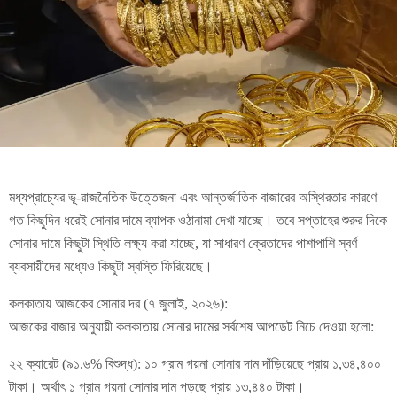
মধ্যপ্রাচ্যের ভূ-রাজনৈতিক উত্তেজনা এবং আন্তর্জাতিক বাজারের অস্থিরতার কারণে
গত কিছুদিন ধরেই সোনার দামে ব্যাপক ওঠানামা দেখা যাচ্ছে। তবে সপ্তাহের শুরুর দিকে
সোনার দামে কিছুটা স্থিতি লক্ষ্য করা যাচ্ছে, যা সাধারণ ক্রেতাদের পাশাপাশি স্বর্ণ
ব্যবসায়ীদের মধ্যেও কিছুটা স্বস্তি ফিরিয়েছে।
কলকাতায় আজকের সোনার দর (৭ জুলাই, ২০২৬):
আজকের বাজার অনুযায়ী কলকাতায় সোনার দামের সর্বশেষ আপডেট নিচে দেওয়া হলো:
২২ ক্যারেট (৯১.৬% বিশুদ্ধ): ১০ গ্রাম গয়না সোনার দাম দাঁড়িয়েছে প্রায় ১,৩৪,৪০০
টাকা। অর্থাৎ ১ গ্রাম গয়না সোনার দাম পড়ছে প্রায় ১৩,৪৪০ টাকা।