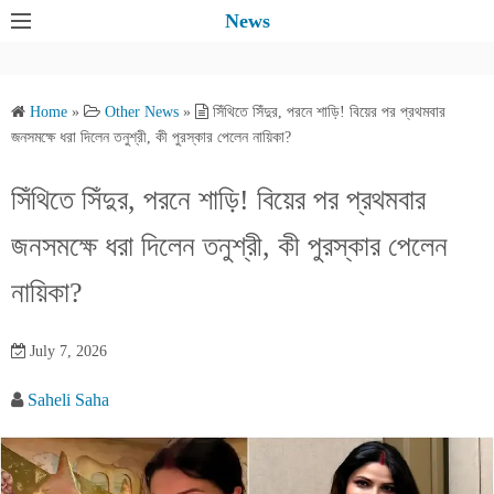
S
News
k
i
p
Home
»
Other News
»
সিঁথিতে সিঁদুর, পরনে শাড়ি! বিয়ের পর প্রথমবার
t
জনসমক্ষে ধরা দিলেন তনুশ্রী, কী পুরস্কার পেলেন নায়িকা?
o
c
সিঁথিতে সিঁদুর, পরনে শাড়ি! বিয়ের পর প্রথমবার
o
জনসমক্ষে ধরা দিলেন তনুশ্রী, কী পুরস্কার পেলেন
n
t
নায়িকা?
e
n
July 7, 2026
t
Saheli Saha