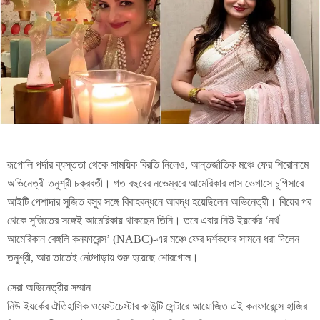
রূপোলি পর্দার ব্যস্ততা থেকে সাময়িক বিরতি নিলেও, আন্তর্জাতিক মঞ্চে ফের শিরোনামে
অভিনেত্রী তনুশ্রী চক্রবর্তী। গত বছরের নভেম্বরে আমেরিকার লাস ভেগাসে চুপিসারে
আইটি পেশাদার সুজিত বসুর সঙ্গে বিবাহবন্ধনে আবদ্ধ হয়েছিলেন অভিনেত্রী। বিয়ের পর
থেকে সুজিতের সঙ্গেই আমেরিকায় থাকছেন তিনি। তবে এবার নিউ ইয়র্কের ‘নর্থ
আমেরিকান বেঙ্গলি কনফারেন্স’ (NABC)-এর মঞ্চে ফের দর্শকদের সামনে ধরা দিলেন
তনুশ্রী, আর তাতেই নেটপাড়ায় শুরু হয়েছে শোরগোল।
সেরা অভিনেত্রীর সম্মান
নিউ ইয়র্কের ঐতিহাসিক ওয়েস্টচেস্টার কাউন্টি সেন্টারে আয়োজিত এই কনফারেন্সে হাজির