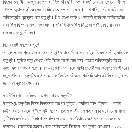
ছিলেন তনুশ্রী। অর্জুন দত্ত পরিচালিত তাঁর ছবি ‘ডিপ ফ্রিজ’ সেখানে ‘গোল্ডেন ঈগল
IFFA অ্যাওয়ার্ড’-এ সেরা চলচ্চিত্রের সম্মান পেয়েছে। পাশাপাশি, সেই মঞ্চেই সেরা
অভিনেত্রীর পুরস্কার পান তনুশ্রী। পিচ রঙের শাড়ি ও সোনালি ব্লাউজে অভিনেত্রীর
সাজ ছিল ছিমছাম অথচ নজরকাড়া। তাঁর সিঁথিতে ছিল সিঁদুরের স্পষ্ট রেখা, যা নজর
কেড়েছে অনুরাগীদের।
বিয়ের সেই স্বপ্নের মুহূর্ত
২০২৫ সালের পুজোয় লাস ভেগাসে ছুটি কাটাতে গিয়ে সারপ্রাইজ বিয়ের সাক্ষী হয়েছিলেন
তনুশ্রী। সুজিত বসুর দেওয়া সেই হিরের আংটি আর সাদা গাউনে অভিনেত্রীর বিয়ের
মুহূর্ত ছিল রূপকথার মতো। বাবা-মাকে ভিডিও কলে সাক্ষী রেখেই শুরু করেছিলেন জীবনের
নতুন ইনিংস। তনুশ্রীর এই মাতৃত্ব ও বিবাহিত জীবনের প্রতিটি আপডেট নিয়ে ভক্তদের
মধ্যে আগ্রহের শেষ নেই।
রাজনীতি থেকে অভিনয়—এখন কোথায় তনুশ্রী?
উল্লেখ্য, তনুশ্রীর বিয়ের দিনকয়েক আগেই মুক্তি পেয়েছিল ‘ডিপ ফ্রিজ’। আবির
চট্টোপাধ্যায়ের সঙ্গে জুটিতে এই সিনেমা ৭১তম জাতীয় চলচ্চিত্র পুরস্কারে ‘সেরা বাংলা
পূর্ণদৈর্ঘ্য চলচ্চিত্র’ বিভাগে সম্মানিত হয়েছে। ক্যারিয়ারের এই সাফল্যের জোয়ারে
ভাসলেও, রাজনীতির ময়দান থেকে অভিনেত্রী নিজেকে বেশ দূরেই রেখেছেন। ২০২১