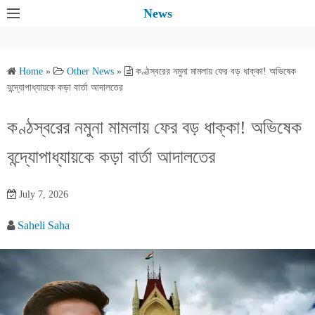
S
News
k
i
p
Home
»
Other News
»
কণ্ঠস্বরের নমুনা মামলায় ফের বড় ধাক্কা! অভিষেক
t
বন্দ্যোপাধ্যায়কে কড়া বার্তা আদালতের
o
c
কণ্ঠস্বরের নমুনা মামলায় ফের বড় ধাক্কা! অভিষেক
o
বন্দ্যোপাধ্যায়কে কড়া বার্তা আদালতের
n
t
e
July 7, 2026
n
Saheli Saha
t