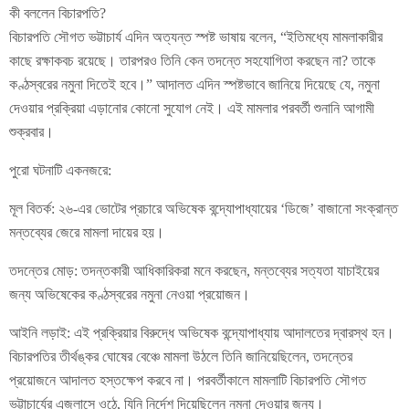
কী বললেন বিচারপতি?
বিচারপতি সৌগত ভট্টাচার্য এদিন অত্যন্ত স্পষ্ট ভাষায় বলেন, “ইতিমধ্যে মামলাকারীর
কাছে রক্ষাকবচ রয়েছে। তারপরও তিনি কেন তদন্তে সহযোগিতা করছেন না? তাকে
কণ্ঠস্বরের নমুনা দিতেই হবে।” আদালত এদিন স্পষ্টভাবে জানিয়ে দিয়েছে যে, নমুনা
দেওয়ার প্রক্রিয়া এড়ানোর কোনো সুযোগ নেই। এই মামলার পরবর্তী শুনানি আগামী
শুক্রবার।
পুরো ঘটনাটি একনজরে:
মূল বিতর্ক: ২৬-এর ভোটের প্রচারে অভিষেক বন্দ্যোপাধ্যায়ের ‘ডিজে’ বাজানো সংক্রান্ত
মন্তব্যের জেরে মামলা দায়ের হয়।
তদন্তের মোড়: তদন্তকারী আধিকারিকরা মনে করছেন, মন্তব্যের সত্যতা যাচাইয়ের
জন্য অভিষেকের কণ্ঠস্বরের নমুনা নেওয়া প্রয়োজন।
আইনি লড়াই: এই প্রক্রিয়ার বিরুদ্ধে অভিষেক বন্দ্যোপাধ্যায় আদালতের দ্বারস্থ হন।
বিচারপতির তীর্থঙ্কর ঘোষের বেঞ্চে মামলা উঠলে তিনি জানিয়েছিলেন, তদন্তের
প্রয়োজনে আদালত হস্তক্ষেপ করবে না। পরবর্তীকালে মামলাটি বিচারপতি সৌগত
ভট্টাচার্যের এজলাসে ওঠে, যিনি নির্দেশ দিয়েছিলেন নমুনা দেওয়ার জন্য।