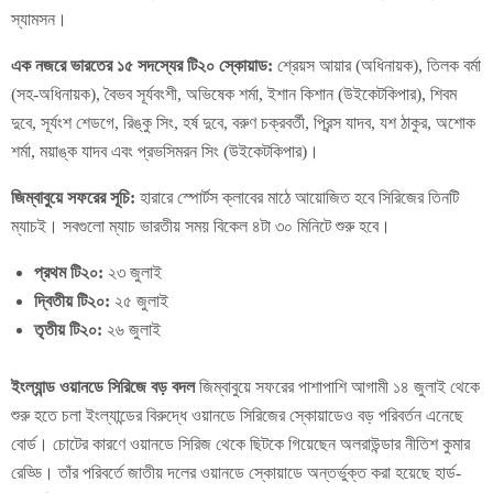
স্যামসন।
এক নজরে ভারতের ১৫ সদস্যের টি২০ স্কোয়াড:
শ্রেয়স আয়ার (অধিনায়ক), তিলক বর্মা
(সহ-অধিনায়ক), বৈভব সূর্যবংশী, অভিষেক শর্মা, ইশান কিশান (উইকেটকিপার), শিবম
দুবে, সূর্যংশ শেডগে, রিঙ্কু সিং, হর্ষ দুবে, বরুণ চক্রবর্তী, প্রিন্স যাদব, যশ ঠাকুর, অশোক
শর্মা, ময়াঙ্ক যাদব এবং প্রভসিমরন সিং (উইকেটকিপার)।
জিম্বাবুয়ে সফরের সূচি:
হারারে স্পোর্টস ক্লাবের মাঠে আয়োজিত হবে সিরিজের তিনটি
ম্যাচই। সবগুলো ম্যাচ ভারতীয় সময় বিকেল ৪টা ৩০ মিনিটে শুরু হবে।
প্রথম টি২০:
২৩ জুলাই
দ্বিতীয় টি২০:
২৫ জুলাই
তৃতীয় টি২০:
২৬ জুলাই
ইংল্যান্ড ওয়ানডে সিরিজে বড় বদল
জিম্বাবুয়ে সফরের পাশাপাশি আগামী ১৪ জুলাই থেকে
শুরু হতে চলা ইংল্যান্ডের বিরুদ্ধে ওয়ানডে সিরিজের স্কোয়াডেও বড় পরিবর্তন এনেছে
বোর্ড। চোটের কারণে ওয়ানডে সিরিজ থেকে ছিটকে গিয়েছেন অলরাউন্ডার নীতিশ কুমার
রেড্ডি। তাঁর পরিবর্তে জাতীয় দলের ওয়ানডে স্কোয়াডে অন্তর্ভুক্ত করা হয়েছে হার্ড-