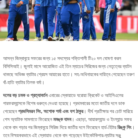
আসন্ন জিম্বাবুয়ে সফরের জন্য ১৫ সদস্যের শক্তিশালী টি২০ দল ঘোষণা করল
বিসিসিআই। জুলাই মাসে আয়োজিত এই তিন ম্যাচের সিরিজের জন্য নেতৃত্বের ব্যাটন
থাকছে অভিজ্ঞ ব্যাটার শ্রেয়স আয়ারের হাতে। সহ-অধিনায়কের দায়িত্ব পেয়েছেন তরুণ
বাঁ-হাতি ব্যাটার তিলক বর্মা।
দলের বড় চমক ও প্রত্যাবর্তন
এবারের স্কোয়াডে ঘরোয়া ক্রিকেট ও আইপিএলের
পারফরম্যান্সকে বিশেষ গুরুত্ব দেওয়া হয়েছে। প্রথমবারের মতো জাতীয় দলে ডাক
পেয়েছেন
প্রভসিমরন সিং, অশোক শর্মা এবং যশ ঠাকুর
। দীর্ঘ প্রতীক্ষার পর চোট সারিয়ে
পেস অ্যাটাক সামলাতে ফিরেছেন
মমঙ্ক যাদব
। এছাড়া, আয়ারল্যান্ড ও ইংল্যান্ড সফর
থেকে বাদ পড়ার পর জিম্বাবুয়ে সিরিজ দিয়ে জাতীয় দলে ফিরেছেন হার্ড-হিটার
রিঙ্কু সিং
।
তবে বিস্ময়করভাবে এই স্কোয়াড থেকে বাদ পড়েছেন উইকেটকিপার-ব্যাটার সঞ্জু