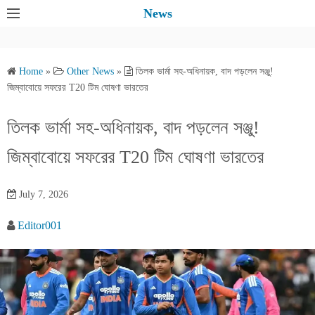
S
News
k
i
p
Home
»
Other News
»
তিলক ভার্মা সহ-অধিনায়ক, বাদ পড়লেন সঞ্জু!
t
জিম্বাবোয়ে সফরের T20 টিম ঘোষণা ভারতের
o
c
তিলক ভার্মা সহ-অধিনায়ক, বাদ পড়লেন সঞ্জু!
o
জিম্বাবোয়ে সফরের T20 টিম ঘোষণা ভারতের
n
t
e
July 7, 2026
n
Editor001
t