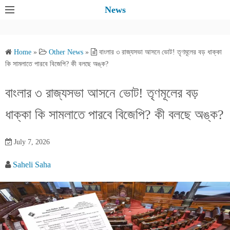
S
News
k
i
p
Home
»
Other News
»
বাংলার ৩ রাজ্যসভা আসনে ভোট! তৃণমূলের বড় ধাক্কা
t
কি সামলাতে পারবে বিজেপি? কী বলছে অঙ্ক?
o
c
বাংলার ৩ রাজ্যসভা আসনে ভোট! তৃণমূলের বড়
o
ধাক্কা কি সামলাতে পারবে বিজেপি? কী বলছে অঙ্ক?
n
t
e
July 7, 2026
n
Saheli Saha
t