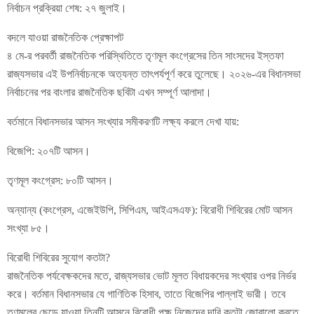
নির্বাচন প্রক্রিয়া শেষ: ২৭ জুলাই।
বদলে যাওয়া রাজনৈতিক প্রেক্ষাপট
৪ মে-র পরবর্তী রাজনৈতিক পরিস্থিতিতে তৃণমূল কংগ্রেসের তিন সাংসদের ইস্তফা
রাজ্যসভার এই উপনির্বাচনকে অত্যন্ত তাৎপর্যপূর্ণ করে তুলেছে। ২০২৬-এর বিধানসভা
নির্বাচনের পর বাংলার রাজনৈতিক ছবিটা এখন সম্পূর্ণ আলাদা।
বর্তমানে বিধানসভার আসন সংখ্যার সমীকরণটি লক্ষ্য করলে দেখা যায়:
বিজেপি: ২০৭টি আসন।
তৃণমূল কংগ্রেস: ৮০টি আসন।
অন্যান্য (কংগ্রেস, এজেইউপি, সিপিএম, আইএসএফ): বিরোধী শিবিরের মোট আসন
সংখ্যা ৮৫।
বিরোধী শিবিরের সুযোগ কতটা?
রাজনৈতিক পর্যবেক্ষকদের মতে, রাজ্যসভার ভোট মূলত বিধায়কদের সংখ্যার ওপর নির্ভর
করে। বর্তমান বিধানসভার যে গাণিতিক হিসাব, তাতে বিজেপির পাল্লাই ভারী। তবে
তৃণমূলের ছেড়ে যাওয়া তিনটি আসনে বিরোধী পক্ষ নিজেদের দাবি কতটা জোরালো করতে