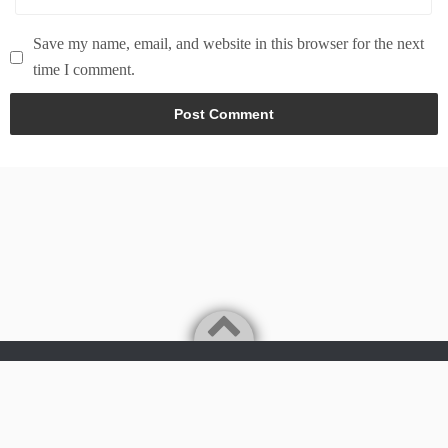
Save my name, email, and website in this browser for the next
time I comment.
Powered by
WordPress
Theme by
Simple Days
Tech & world news in here
©2026
News