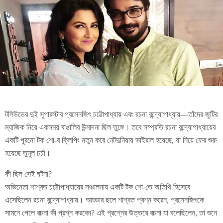
টলিউডের দুই সুপারস্টার প্রসেনজিৎ চট্টোপাধ্যায় এবং রচনা বন্দ্যোপাধ্যায়—তাঁদের জুটির
ম্যাজিক নিয়ে একসময় বাঙালির উন্মাদনা ছিল তুঙ্গে। তবে সম্প্রতি রচনা বন্দ্যোপাধ্যায়ের
একটি পুরনো টক শো-র ক্লিপিং নতুন করে নেটদুনিয়ায় ভাইরাল হয়েছে, যা নিয়ে ফের শুরু
হয়েছে তুমুল চর্চা।
কী ছিল সেই ঘটনা?
অভিনেতা শাশ্বত চট্টোপাধ্যায়ের সঞ্চালনায় একটি টক শো-তে অতিথি হিসেবে
এসেছিলেন রচনা বন্দ্যোপাধ্যায়। আড্ডার ছলে শাশ্বত প্রশ্ন করেন, প্রসেনজিৎকে
সামনে পেলে রচনা কী প্রশ্ন করবেন? এই প্রশ্নের উত্তরে রচনা যা বলেছিলেন, তা শুনে