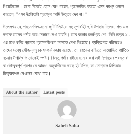
গিয়েছিলেন। রচনা নিজেই হেসে যোগ করেন, প্রসেনজিৎ হয়তো এমন প্রশ্ন শুনলে
বলতেন, ”এসব উল্টোপাল্টা প্রশ্নের আমি উত্তর দেব না।”
উল্লেখ্য যে, প্রসেনজিৎ-রচনা জুটি টলিউডে বহু সুপারহিট ছবি উপহার দিলেও, গত এক
দশকে তাদের পর্দায় আর সেভাবে দেখা যায়নি। তবে রচনার জনপ্রিয় শো ‘দিদি নম্বর ১’-
এর মঞ্চে ছবির প্রচারে প্রসেনজিৎকে আসতে দেখা গিয়েছে। ব্যক্তিগত পরিসরেও
তাদের মধ্যে সৌজন্যমূলক সম্পর্ক বজায় রয়েছে, তা নায়কের বাড়িতে আয়োজিত পার্টিতে
রচনার উপস্থিতি থেকেই স্পষ্ট। কিন্তু পর্দার বাইরে রচনার করা এই ‘প্রেমের প্রস্তাব’
বা কৌতুকপূর্ণ প্রশ্ন যে আজও অনুরাগীদের কাছে হট টপিক, তা সোশ্যাল মিডিয়ার
রিঅ্যাকশন দেখলেই বোঝা যায়।
About the author
Latest posts
Saheli Saha