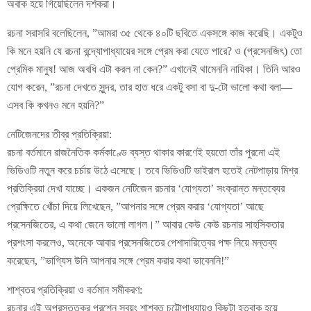
অবাক হয়ে গিয়েছিলেন দর্শকরা।
রচনা সরাসরি বলেছিলেন, ”আমরা ৩৫ থেকে ৪০টি ছবিতে একসঙ্গে কাজ করেছি। একটুও
কি মনে হয়নি যে রচনা বন্দ্যোপাধ্যায়ের সঙ্গে প্রেম করা যেতে পারে? ও (প্রসেনজিৎ) তো
প্রেমিক মানুষ! আজ অবধি এটা করল না কেন?” এখানেই থামেননি নায়িকা। তিনি আরও
যোগ করেন, ”রচনা দেখতে সুন্দর, তার হাত ধরে একটু বসা বা দু-টো ভালো কথা বলা—
এসব কি কখনও মনে হয়নি?”
নেটিজেনদের তীব্র প্রতিক্রিয়া:
রচনা বর্তমানে রাজনৈতিক কর্মকাণ্ডে ব্যস্ত থাকার কারণেই হয়তো তাঁর পুরনো এই
ভিডিওটি নতুন করে চর্চায় উঠে এসেছে। তবে ভিডিওটি ভাইরাল হতেই নেটপাড়ায় মিশ্র
প্রতিক্রিয়া দেখা যাচ্ছে। একজন নেটিজেন রচনার ‘যোগ্যতা’ সংক্রান্ত মন্তব্যের
প্রেক্ষিতে খোঁচা দিয়ে লিখেছেন, ”আপনার সঙ্গে প্রেম করার ‘যোগ্যতা’ আছে
প্রসেনজিতের, এ কথা জেনে ভালো লাগল।” আবার কেউ কেউ রচনার সাহসিকতার
প্রশংসা করলেও, অনেকে আবার প্রসেনজিতের পেশাদারিত্বের পক্ষ নিয়ে মন্তব্য
করেছেন, ”ভাগ্যিস উনি আপনার সঙ্গে প্রেম করার কথা ভাবেননি!”
শাশ্বতর প্রতিক্রিয়া ও বর্তমান সমীকরণ:
রচনার এই অপ্রস্তুতকর প্রশ্নে স্বয়ং শাশ্বত চট্টোপাধ্যায়ও কিছুটা হতবাক হয়ে