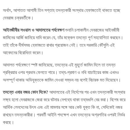
অর্থাৎ, আপাতত আগামী তিন সপ্তাহ তদন্তকারী সংস্থার হেফাজতেই থাকতে হচ্ছে
দেবরাজ চক্রবর্তীকে।
আইনজীবীর সওয়াল ও আদালতের পর্যবেক্ষণ
শুনানি চলাকালীন দেবরাজের আইনজীবী
জামিনের আর্জি জানিয়ে দাবি করেন যে, তাঁর মক্কেল তদন্তে পূর্ণ সহযোগিতা করছেন।
তাই তাঁকে দীর্ঘসময় হেফাজতে রাখার প্রয়োজন নেই। তবে সরকারি কৌঁসুলি এই
আবেদনের বিরোধিতা করেন।
আদালত পর্যবেক্ষণে স্পষ্ট জানিয়েছে, তদন্তের এই মুহূর্তে জামিন দিলে তা তদন্ত
প্রক্রিয়ার ওপর প্রভাব ফেলতে পারে। তথ্য-প্রমাণ ও নথি যাচাইয়ের কাজ এখনও
অসম্পূর্ণ থাকায় অভিযুক্তকে জামিন দেওয়া সম্ভব নয় বলেই বিচারক মত দিয়েছেন।
তদন্তে এবার নজর কোন দিকে?
আদালতের এই নির্দেশের পর এখন তদন্তকারী সংস্থার
লক্ষ্য হলো দেবরাজকে জেরা করে ঘটনার নেপথ্যে থাকা তথ্যগুলি বের করা। বিশেষ করে
আর্থিক লেনদেনের উৎস এবং এই মামলার সঙ্গে আর কেউ যুক্ত কি না, সেদিকেই নজর
রাখছেন তদন্তকারীরা। পরবর্তী আইনি পদক্ষেপ এখন তদন্তের অগ্রগতির ওপরই নির্ভর
করছে।