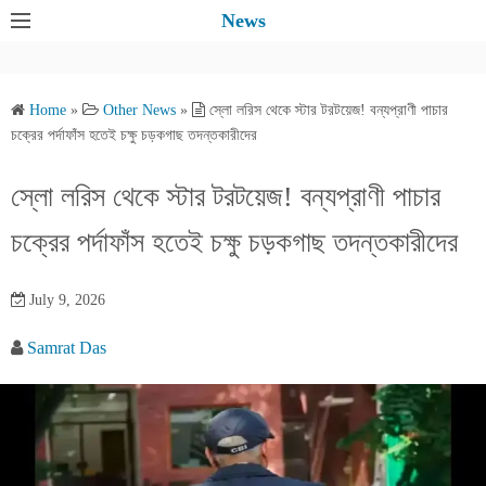
S
News
k
i
p
Home
»
Other News
»
স্লো লরিস থেকে স্টার টরটয়েজ! বন্যপ্রাণী পাচার
t
চক্রের পর্দাফাঁস হতেই চক্ষু চড়কগাছ তদন্তকারীদের
o
c
স্লো লরিস থেকে স্টার টরটয়েজ! বন্যপ্রাণী পাচার
o
চক্রের পর্দাফাঁস হতেই চক্ষু চড়কগাছ তদন্তকারীদের
n
t
e
July 9, 2026
n
Samrat Das
t