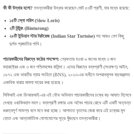
কী কী উদ্ধার হলো?
তদন্তকারীরা উদ্ধার করেছেন মোট ৫৩টি প্রাণী, যার মধ্যে রয়েছে:
১৫টি স্লো লরিস (Slow Loris)
২টি বিন্টুরং (Binturong)
২৮টি ইন্ডিয়ান স্টার টরটয়েজ (Indian Star Tortoise)
সহ আরও বেশ কিছু
দুর্লভ প্রজাতির পাখি।
পাচারকারীদের বিরুদ্ধে কঠোর পদক্ষেপ:
গ্রেফতার হওয়া ৬ জনের মধ্যে ৩ জন
মহারাষ্ট্রের এবং ৩ জন পশ্চিমবঙ্গের বাসিন্দা। এদের বিরুদ্ধে বন্যপ্রাণী (সংরক্ষণ) আইন,
১৯৭২ এবং ভারতীয় ন্যায় সংহিতা (BNS), ২০২৩-এর অধীনে অপরাধমূলক ষড়যন্ত্রসহ
একাধিক ধারায় মামলা দায়ের করা হয়েছে।
সিবিআই এবং ডিআরআই-এর এই যৌথ অভিযান পাচারকারীদের চক্রে বড় আঘাত হিসেবে
দেখছে ওয়াকিবহাল মহল। বন্যপ্রাণী রক্ষায় এবং অবৈধ পাচার রোধে এটি একটি অত্যন্ত
গুরুত্বপূর্ণ সাফল্য বলে মনে করা হচ্ছে। আপাতত ধৃতদের জেরা করে এই চক্রের মূল
হোতা এবং আন্তর্জাতিক যোগাযোগের সূত্র খুঁজছেন তদন্তকারীরা।