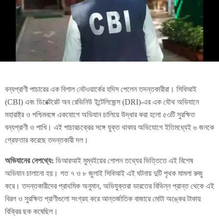
বন্যপ্রাণী পাচারের এক বিশাল নেটওয়ার্কের হদিস পেলেন তদন্তকারীরা। সিবিআই
(CBI) এবং ডিরেক্টরেট অব রেভিনিউ ইন্টেলিজেন্স (DRI)-এর এক যৌথ অভিযানে
মহারাষ্ট্র ও পশ্চিমবঙ্গে একযোগে অভিযান চালিয়ে উদ্ধার করা হলো ৫৩টি সুরক্ষিত
বন্যপ্রাণী ও পাখি। এই পাচারচক্রের সঙ্গে যুক্ত থাকার অভিযোগে ইতিমধ্যেই ৬ জনকে
গ্রেফতার করেছে তদন্তকারী দল।
অভিযানের নেপথ্যে:
ডিআরআই মুম্বইয়ের গোপন তথ্যের ভিত্তিতে এই বিশেষ
অভিযান চালানো হয়। গত ৭ ও ৮ জুলাই সিবিআই এই ঘটনায় দুটি পৃথক মামলা রুজু
করে। তদন্তকারীদের প্রাথমিক অনুমান, অভিযুক্তরা ভারতের বিভিন্ন প্রান্ত থেকে এই
বিরল ও সুরক্ষিত প্রাণীগুলো সংগ্রহ করে আন্তর্জাতিক বাজারে মোটা অঙ্কের টাকায়
বিক্রির ছক কষেছিল।