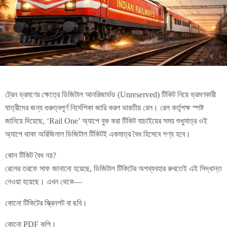
ট্রেন ভ্রমণের ক্ষেত্রে ডিজিটাল আনরিজার্ভড (Unreserved) টিকিট নিয়ে ভ্রমণকারী
যাত্রীদের জন্য গুরুত্বপূর্ণ নির্দেশিকা জারি করল ভারতীয় রেল। রেল কর্তৃপক্ষ স্পষ্ট
জানিয়ে দিয়েছে, ‘Rail One’ অ্যাপে বুক করা টিকিট যাচাইয়ের সময় শুধুমাত্র ওই
অ্যাপে থাকা অরিজিনাল ডিজিটাল টিকিটই একমাত্র বৈধ হিসেবে গণ্য হবে।
কোন টিকিট বৈধ নয়?
রেলের তরফে সাফ জানানো হয়েছে, ডিজিটাল টিকিটের অপব্যবহার রুখতেই এই সিদ্ধান্ত
নেওয়া হয়েছে। এখন থেকে—
কোনো টিকিটের স্ক্রিনশট বা ছবি।
কোনো PDF কপি।