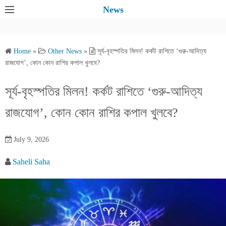
S
News
k
i
p
Home
»
Other News
»
সূর্য-বৃহস্পতির মিলন! কর্কট রাশিতে ‘গুরু-আদিত্য
t
রাজযোগ’, কোন কোন রাশির কপাল খুলবে?
o
c
সূর্য-বৃহস্পতির মিলন! কর্কট রাশিতে ‘গুরু-আদিত্য
o
রাজযোগ’, কোন কোন রাশির কপাল খুলবে?
n
t
e
July 9, 2026
n
Saheli Saha
t