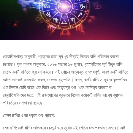
জ্যোতিষশাস্ত্র অনুযায়ী, গ্রহদের রাজা সূর্য খুব শীঘ্রই নিজের রাশি পরিবর্তন করতে
চলেছে। দৃক পঞ্চাঙ্গ অনুসারে, ২০২৬ সালের ১৬ জুলাই, বৃহস্পতিবার সূর্য মিথুন রাশি
ছেড়ে কর্কট রাশিতে প্রবেশ করবে। এই গোচর অত্যন্ত তাৎপর্যপূর্ণ, কারণ কর্কট রাশিতে
আগে থেকেই অবস্থান করছে দেবগুরু বৃহস্পতি। ফলে, কর্কট রাশিতে সূর্য ও বৃহস্পতির
এই মিলনে তৈরি হচ্ছে এক বিরল এবং অত্যন্ত শুভ ‘গুরু-আদিত্য রাজযোগ’।
জ্যোতিষবিদদের মতে, এই রাজযোগের প্রভাবে বিশেষ কয়েকটি রাশির ভাগ্যে ব্যাপক
পরিবর্তনের সম্ভাবনা রয়েছে।
যেসব রাশির ওপর পড়বে শুভ প্রভাব:
মেষ রাশি: এই রাশির জাতকদের চতুর্থ ঘরে সূর্যের এই গোচর শুভ প্রভাব ফেলবে। এই