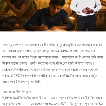
সাফল্যের গল্প সব সময় ঝকঝকে কোচিং সেন্টার বা সুযোগ-সুবিধায় ভরা ঘর থেকে শুরু হয়
না। কখনও কখনও সাফল্যের জন্ম হয় ধুলোয় ভরা গ্রামের রাস্তায়, চরম অভাবের
সংসারে আর এক মায়ের নিঃশব্দ আত্মত্যাগের মধ্যে। মহারাষ্ট্রের সাংলি জেলার ছোট্ট গ্রাম
মিটকির বাসিন্দা কোলাপে প্রবীণ উত্তমরাওয়ের জীবন যেন তারই জীবন্ত প্রমাণ।
৩০টিরও বেশি প্রতিযোগিতামূলক পরীক্ষায় ব্যর্থতা এবং চরম দারিদ্র্যকে জয় করে শেষ
পর্যন্ত UPSC সিভিল সার্ভিসেস পরীক্ষায় (২০২৫) সর্বভারতীয় স্তরে ৫৮৪ র‌্যাঙ্ক
অর্জন করে ইতিহাস গড়লেন তিনি।
সাত বছরের দীর্ঘ সংগ্রাম:
প্রবীণের লড়াইটা মোটেও সহজ ছিল না। ২০১৯ সালে রোহিত শর্মার একটি ইনিংস থেকে
অনুপ্রাণিত হয়ে UPSC-র স্বপ্ন দেখা শুরু করেন তিনি। কিন্তু স্বপ্ন পূরণের পথ ছিল