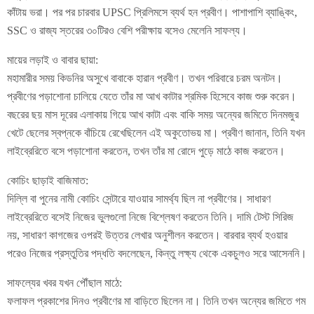
কাঁটায় ভরা। পর পর চারবার UPSC প্রিলিমসে ব্যর্থ হন প্রবীণ। পাশাপাশি ব্যাঙ্কিং,
SSC ও রাজ্য স্তরের ৩০টিরও বেশি পরীক্ষায় বসেও মেলেনি সাফল্য।
মায়ের লড়াই ও বাবার ছায়া:
মহামারীর সময় কিডনির অসুখে বাবাকে হারান প্রবীণ। তখন পরিবারে চরম অনটন।
প্রবীণের পড়াশোনা চালিয়ে যেতে তাঁর মা আখ কাটার শ্রমিক হিসেবে কাজ শুরু করেন।
বছরের ছয় মাস দূরের এলাকায় গিয়ে আখ কাটা এবং বাকি সময় অন্যের জমিতে দিনমজুর
খেটে ছেলের স্বপ্নকে বাঁচিয়ে রেখেছিলেন এই অকুতোভয় মা। প্রবীণ জানান, তিনি যখন
লাইব্রেরিতে বসে পড়াশোনা করতেন, তখন তাঁর মা রোদে পুড়ে মাঠে কাজ করতেন।
কোচিং ছাড়াই বাজিমাত:
দিল্লি বা পুনের নামী কোচিং সেন্টারে যাওয়ার সামর্থ্য ছিল না প্রবীণের। সাধারণ
লাইব্রেরিতে বসেই নিজের ভুলগুলো নিজে বিশ্লেষণ করতেন তিনি। দামি টেস্ট সিরিজ
নয়, সাধারণ কাগজের ওপরই উত্তর লেখার অনুশীলন করতেন। বারবার ব্যর্থ হওয়ার
পরেও নিজের প্রস্তুতির পদ্ধতি বদলেছেন, কিন্তু লক্ষ্য থেকে একচুলও সরে আসেননি।
সাফল্যের খবর যখন পৌঁছাল মাঠে:
ফলাফল প্রকাশের দিনও প্রবীণের মা বাড়িতে ছিলেন না। তিনি তখন অন্যের জমিতে গম