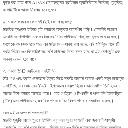
যুক্ত করা হতে পারে ADAS (অ্যাডভান্সড ড্রাইভার অ্যাসিস্ট্যান্স সিস্টেম) প্রযুক্তি,
যা গাড়িটিকে আরও নিরাপদ করে তুলবে।
২. মারুতি ফ্রঙ্কস ফেসলিফ্ট (হাইব্রিড প্রযুক্তি):
মারুতির ফ্রঙ্কস ইতিমধ্যেই বাজারের অন্যতম আকর্ষণীয় গাড়ি। ফেসলিফ্ট মডেলে
ডিজাইনের পাশাপাশি মারুতির নিজস্ব ‘স্ট্রং হাইব্রিড’ প্রযুক্তি যুক্ত হতে চলেছে।
সবথেকে বড় চমক হতে পারে এর মাইলেজ—ধারণা করা হচ্ছে, এই হাইব্রিড মডেলটি
প্রতি লিটারে ৩৫ কিলোমিটারের বেশি মাইলেজ দিতে সক্ষম হবে, যা এই সেগমেন্টে এক
অনন্য রেকর্ড হতে পারে।
৩. মারুতি Y43 (মাইক্রো এসইউভি):
টাটা পাঞ্চ এবং হুন্ডাই এক্সটারকে টক্কর দিতে মারুতি বাজারে আনছে একটি নতুন মাইক্রো
এসইউভি, যার কোডনেম Y43। ইগনিস-এর বিকল্প হিসেবে আসা এই গাড়িটি ২০২৭
সালের দিকে বাজারে আসতে পারে। এতে পেট্রোল ও সিএনজি-র পাশাপাশি ইলেকট্রিক
(EV) এবং হাইব্রিডসহ একাধিক পাওয়ারট্রেন বিকল্প পাওয়ার সম্ভাবনা রয়েছে।
কেন এই মডেলগুলো গুরুত্বপূর্ণ?
মারুতি সুজুকি তাদের পুরনো ইগনিস বন্ধ করে মূলত সাশ্রয়ী এবং জ্বালানি-সাশ্রয়ী
এসইউভি-তে বেশি জোর দিচ্ছে। বিশেষ করে ৩৫ কিমি মাইলেজের হাইব্রিড প্রযুক্তি