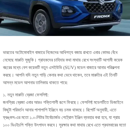
ভারতের অটোমোবাইল বাজারে নিজেদের আধিপত্য বজায় রাখতে এবার কোমর বেঁধে
নেমেছে মারুতি সুজুকি। গ্রাহকদের চাহিদার কথা মাথায় রেখে সংস্থাটি আগামী কয়েক
বছরের মধ্যে বেশ কয়েকটি নতুন এসইউভি (SUV) মডেল বাজারে আনার পরিকল্পনা
করছে। আপনি যদি নতুন গাড়ি কেনার কথা ভেবে থাকেন, তবে মারুতির এই তিনটি
আসন্ন মডেল আপনার তালিকায় থাকতে পারে:
১. নতুন মারুতি ব্রেজা ফেসলিফ্ট:
জনপ্রিয় ব্রেজা এবার আরও শক্তিশালী রূপে ফিরছে। ফেসলিফ্ট মডেলটিতে ডিজাইনে
কিছুটা পরিবর্তন আনার পাশাপাশি ইঞ্জিনে বড় চমক থাকছে। রিপোর্ট অনুযায়ী, এতে
ফ্রঙ্কস-এর মতো ১.০-লিটার টার্বোচার্জড পেট্রোল ইঞ্জিন ব্যবহার করা হবে, যা প্রায়
১০০ বিএইচপি শক্তি উৎপাদন করবে। সুরক্ষার কথা মাথায় রেখে এতে প্রথমবারের মতো