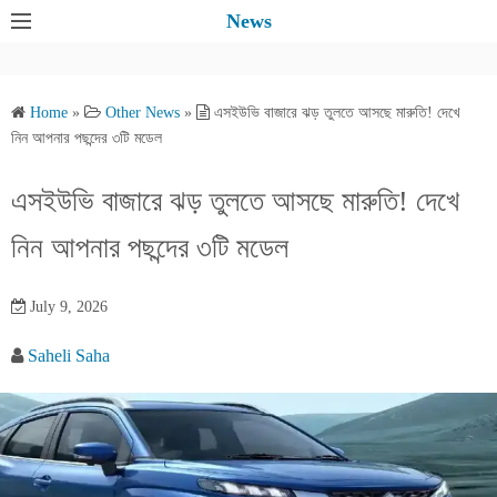
S
News
k
i
p
Home
»
Other News
»
এসইউভি বাজারে ঝড় তুলতে আসছে মারুতি! দেখে
t
নিন আপনার পছন্দের ৩টি মডেল
o
c
এসইউভি বাজারে ঝড় তুলতে আসছে মারুতি! দেখে
o
নিন আপনার পছন্দের ৩টি মডেল
n
t
e
July 9, 2026
n
Saheli Saha
t