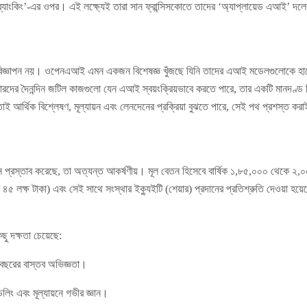
 ব্যাংকিং’-এর ওপর। এই লক্ষ্যেই তারা সান ফ্রান্সিসকোতে তাদের ‘অ্যাপ্লায়েড এআই’ দলে
 বিজ্ঞাপন নয়। ওপেনএআই এমন একজন বিশেষজ্ঞ খুঁজছে যিনি তাদের এআই মডেলগুলোকে হাতে
কারদের দৈনন্দিন জটিল কাজগুলো যেন এআই স্বয়ংক্রিয়ভাবে করতে পারে, তার একটি মানদণ্
ই আর্থিক বিশ্লেষণ, মূল্যায়ন এবং লেনদেনের প্রক্রিয়া বুঝতে পারে, সেই পথ প্রশস্ত করাই
রস্তাব করেছে, তা অত্যন্ত আকর্ষণীয়। মূল বেতন হিসেবে বার্ষিক ১,৮৫,০০০ থেকে ২,০৫,
৪৫ লক্ষ টাকা) এবং সেই সাথে সংস্থার ইক্যুইটি (শেয়ার) প্রদানের প্রতিশ্রুতি দেওয়া হয়
ছু দক্ষতা চেয়েছে:
ই বছরের বাস্তব অভিজ্ঞতা।
েলিং এবং মূল্যায়নে গভীর জ্ঞান।