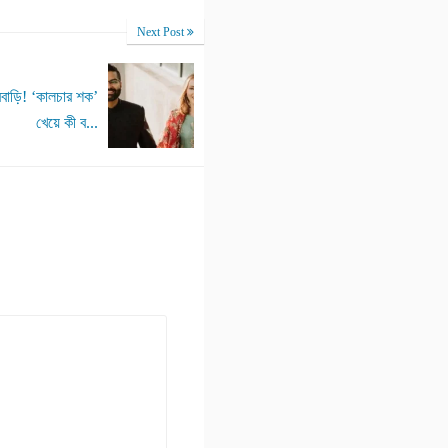
Next Post
ুরবাড়ি! ‘কালচার শক’
খেয়ে কী ব...