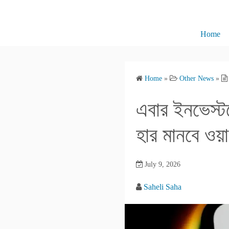
S
k
i
Home
p
t
o
Home
»
Other News
»
c
o
এবার ইনভেস্ট
n
t
হার মানবে ওয়াল
e
n
July 9, 2026
t
Saheli Saha