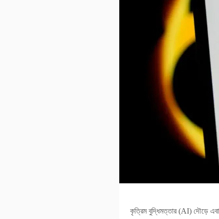
কৃত্রিম বুদ্ধিমত্তার (AI) দৌড়ে 