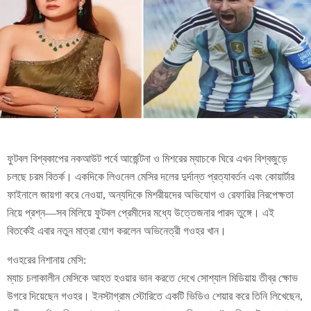
ফুটবল বিশ্বকাপের নকআউট পর্বে আর্জেন্টনা ও মিশরের ম্যাচকে ঘিরে এখন বিশ্বজুড়ে
চলছে চরম বিতর্ক। একদিকে লিওনেল মেসির দলের দুর্দান্ত প্রত্যাবর্তন এবং কোয়ার্টার
ফাইনালে জায়গা করে নেওয়া, অন্যদিকে মিশরীয়দের অভিযোগ ও রেফারির নিরপেক্ষতা
নিয়ে প্রশ্ন—সব মিলিয়ে ফুটবল প্রেমীদের মধ্যে উত্তেজনার পারদ তুঙ্গে। এই
বিতর্কেই এবার নতুন মাত্রা যোগ করলেন অভিনেত্রী গওহর খান।
গওহরের নিশানায় মেসি:
ম্যাচ চলাকালীন মেসিকে আহত হওয়ার ভান করতে দেখে সোশ্যাল মিডিয়ায় তীব্র ক্ষোভ
উগরে দিয়েছেন গওহর। ইনস্টাগ্রাম স্টোরিতে একটি ভিডিও শেয়ার করে তিনি লিখেছেন,