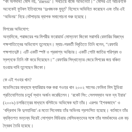
“কী অপদার্থ! মেসি নয়, ‘messi’। সবচেয়ে বাজে অভিনেতা।” মেসির এই আচরণকে
অনেকেই ফুটবল ইতিহাসের ‘দুঃখজনক মুহূর্ত’ হিসেবে অভিহিত করেছেন এবং তাঁর এই
‘অভিনয়’ নিয়ে নেটপাড়ায় ব্যাপক সমালোচনা শুরু হয়েছে।
মিশরের অভিযোগ:
অন্যদিকে, পরাজয়ের পর মিশরীয় ফরোয়ার্ড মোস্তফা জিকো সরাসরি রেফারির বিরুদ্ধে
পক্ষপাতিত্বের অভিযোগ তুলেছেন। ম্যাচ-পরবর্তী বিবৃতিতে তিনি বলেন, “রেফারি
পক্ষপাতদুষ্ট। এটি একটি স্পষ্ট ও প্রকাশ্য অবিচার। একটি গোটা জাতির পরিশ্রম ও
স্বপ্নকে তিনি নষ্ট করে দিয়েছেন।” রেফারির সিদ্ধান্তের জেরে মিশরের জয় বঞ্চিত
হওয়ার দাবি তুলেছেন জিকো।
কে এই গওহর খান?
মডেলিংয়ের মাধ্যমে ক্যারিয়ার শুরু করা গওহর খান ২০০২ সালের ফেমিনা মিস ইন্ডিয়া
প্রতিযোগিতায় চতুর্থ স্থান অর্জন করেছিলেন। ‘রকেট সিং: সেলসম্যান অফ দ্য ইয়ার’
(২০০৯) চলচ্চিত্রের মাধ্যমে বলিউডে অভিষেক ঘটে তাঁর। এরপর ‘ইশকজাদে’ ও
‘বদ্রিনাথ কি দুলহানিয়া’-র মতো সিনেমায় তাঁর অভিনয় প্রশংসিত হয়েছে। বর্তমানে তাঁর
ব্যক্তিগত মন্তব্য ঘিরেই সোশ্যাল মিডিয়ায় মেসিভক্তদের সঙ্গে তাঁর সমর্থকদের এক বড়
দ্বৈরথ তৈরি হয়েছে।