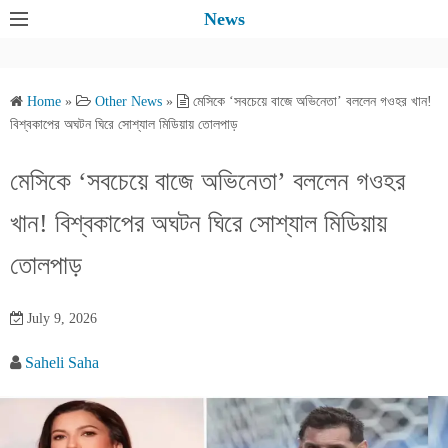
S
News
k
i
p
Home
»
Other News
»
মেসিকে ‘সবচেয়ে বাজে অভিনেতা’ বললেন গওহর খান!
t
বিশ্বকাপের অঘটন ঘিরে সোশ্যাল মিডিয়ায় তোলপাড়
o
c
মেসিকে ‘সবচেয়ে বাজে অভিনেতা’ বললেন গওহর
o
খান! বিশ্বকাপের অঘটন ঘিরে সোশ্যাল মিডিয়ায়
n
t
তোলপাড়
e
n
July 9, 2026
t
Saheli Saha