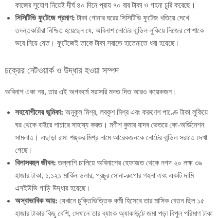
কাজের সুযোগ নিয়েই দীর্ঘ ৪০ দিনে প্রায় ৭০ বার টাকা ও গহনা চুরি করেছে।
সিসিটিভি ফুটেজে প্রমাণ:
টাকা গোনার ঘরের সিসিটিভি ফুটেজ খতিয়ে দেখে
তদন্তকারীরা নিশ্চিত হয়েছেন যে, অবিনাশ নোটের বান্ডিল লুকিয়ে নিজের পোশাকে
ভরে নিয়ে যেত। ফুটেজেই তাকে টাকা সরাতে হাতেনাতে ধরা হয়েছে।
চক্রের নেটওয়ার্ক ও উদ্ধার হওয়া সম্পদ
অবিনাশ একা নয়, তার এই অপকর্মে সরাসরি মদত দিত আরও কয়েকজন।
সহযোগীদের ভূমিকা:
অনুকূল মিশ্র, লবকুশ মিশ্র এবং করুণেশ পাণ্ডে টাকা লুকিয়ে
ঘর থেকে বাইরে পাচারে সাহায্য করত। মণীশ কুমার যাদব ভেতরে কো-অর্ডিনেশন
সামলাত। এছাড়া রামা শঙ্কর মিশ্র নামে আরেকজনকে নোটের বান্ডিল সরাতে দেখা
গেছে।
বিলাসবহুল জীবন:
তল্লাশি চালিয়ে অবিনাশের হেফাজত থেকে নগদ ২০ লক্ষ ৩৯
হাজার টাকা, ১,১২১ মার্কিন ডলার, প্রচুর সোনা-রুপোর গহনা এবং একটি দামি
এসইউভি গাড়ি উদ্ধার হয়েছে।
অস্বাভাবিক আয়:
যেখানে চুক্তিভিত্তিক কর্মী হিসেবে তার মাসিক বেতন ছিল ১৫
হাজার টাকার কিছু বেশি, সেখানে তার ব্যাংক অ্যাকাউন্টে জমা পড়া বিপুল পরিমাণ টাকা