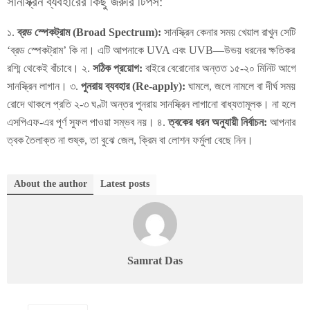
সানস্ক্রিন ব্যবহারের কিছু জরুরি টিপস:
১.
ব্রড স্পেকট্রাম (Broad Spectrum):
সানস্ক্রিন কেনার সময় খেয়াল রাখুন সেটি
‘ব্রড স্পেকট্রাম’ কি না। এটি আপনাকে UVA এবং UVB—উভয় ধরনের ক্ষতিকর
রশ্মি থেকেই বাঁচাবে। ২.
সঠিক প্রয়োগ:
বাইরে বেরোনোর অন্তত ১৫-২০ মিনিট আগে
সানস্ক্রিন লাগান। ৩.
পুনরায় ব্যবহার (Re-apply):
ঘামলে, জলে নামলে বা দীর্ঘ সময়
রোদে থাকলে প্রতি ২-৩ ঘণ্টা অন্তর পুনরায় সানস্ক্রিন লাগানো বাধ্যতামূলক। না হলে
এসপিএফ-এর পূর্ণ সুফল পাওয়া সম্ভব নয়। ৪.
ত্বকের ধরন অনুযায়ী নির্বাচন:
আপনার
ত্বক তৈলাক্ত না শুষ্ক, তা বুঝে জেল, ক্রিম বা লোশন ফর্মুলা বেছে নিন।
About the author
Latest posts
Samrat Das