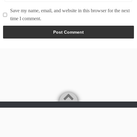
Save my name, email, and website in this browser for the next
time I comment.
Powered by
WordPress
Theme by
Simple Days
Tech & world news in here
©2026
News