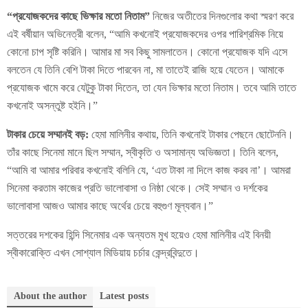
“প্রযোজকদের কাছে ভিক্ষার মতো নিতাম”
নিজের অতীতের দিনগুলোর কথা স্মরণ করে
এই বর্ষীয়ান অভিনেত্রী বলেন, “আমি কখনোই প্রযোজকদের ওপর পারিশ্রমিক নিয়ে
কোনো চাপ সৃষ্টি করিনি। আমার মা সব কিছু সামলাতেন। কোনো প্রযোজক যদি এসে
বলতেন যে তিনি বেশি টাকা দিতে পারবেন না, মা তাতেই রাজি হয়ে যেতেন। আমাকে
প্রযোজক খামে করে যেটুকু টাকা দিতেন, তা যেন ভিক্ষার মতো নিতাম। তবে আমি তাতে
কখনোই অসন্তুষ্ট হইনি।”
টাকার চেয়ে সম্মানই বড়:
হেমা মালিনীর কথায়, তিনি কখনোই টাকার পেছনে ছোটেননি।
তাঁর কাছে সিনেমা মানে ছিল সম্মান, স্বীকৃতি ও অসামান্য অভিজ্ঞতা। তিনি বলেন,
“আমি বা আমার পরিবার কখনোই বলিনি যে, ‘এত টাকা না দিলে কাজ করব না’। আমরা
সিনেমা করতাম কাজের প্রতি ভালোবাসা ও নিষ্ঠা থেকে। সেই সম্মান ও দর্শকের
ভালোবাসা আজও আমার কাছে অর্থের চেয়ে বহুগুণ মূল্যবান।”
সত্তরের দশকের হিন্দি সিনেমার এক অন্যতম মুখ হয়েও হেমা মালিনীর এই বিনয়ী
স্বীকারোক্তি এখন সোশ্যাল মিডিয়ায় চর্চার কেন্দ্রবিন্দুতে।
About the author
Latest posts