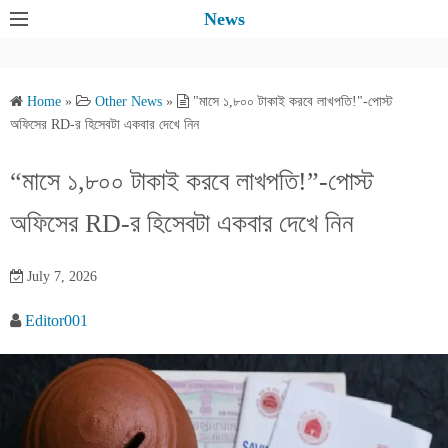
S
News
k
i
p
Home
»
Other News
»
"মাসে ১,৮০০ টাকাই করবে লাখপতি!"-পোস্ট
t
অফিসের RD-র হিসেবটা একবার দেখে নিন
o
c
“মাসে ১,৮০০ টাকাই করবে লাখপতি!”-পোস্ট
o
অফিসের RD-র হিসেবটা একবার দেখে নিন
n
t
e
July 7, 2026
n
Editor001
t