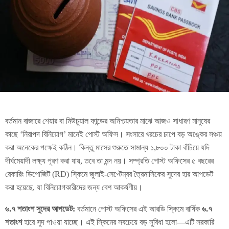
বর্তমান বাজারে শেয়ার বা মিউচুয়াল ফান্ডের অনিশ্চয়তার মাঝে আজও সাধারণ মানুষের
কাছে ‘নিরাপদ বিনিয়োগ’ মানেই পোস্ট অফিস। সংসারে খরচের চাপে বড় অঙ্কের সঞ্চয়
করা অনেকের পক্ষেই কঠিন। কিন্তু মাসের শুরুতে সামান্য ১,৮০০ টাকা বাঁচিয়ে যদি
দীর্ঘমেয়াদী লক্ষ্য পূরণ করা যায়, তবে তা মন্দ নয়। সম্প্রতি পোস্ট অফিসের ৫ বছরের
রেকারিং ডিপোজিট (RD) স্কিমে জুলাই-সেপ্টেম্বর ত্রৈমাসিকের সুদের হার আপডেট
করা হয়েছে, যা বিনিয়োগকারীদের জন্য বেশ আকর্ষণীয়।
৬.৭ শতাংশ সুদের আপডেট:
বর্তমানে পোস্ট অফিসের এই আরডি স্কিমে বার্ষিক
৬.৭
শতাংশ
হারে সুদ পাওয়া যাচ্ছে। এই স্কিমের সবচেয়ে বড় সুবিধা হলো—এটি সরকারি