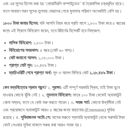
এবং এর সুদের হিসেব করা হয় ‘কোয়ার্টারলি কম্পাউন্ডেড’ বা ত্রৈমাসিক চক্রবৃদ্ধি হারে।
ফলে সাধারণ সরল সুদের তুলনায় মেয়াদের শেষে মুনাফার পরিমাণ অনেকটাই বেশি হয়।
১৮০০ টাকা জমার হিসেব:
যদি আপনি নিয়ম করে প্রতি মাসে ১,৮০০ টাকা করে ৫ বছরের
জন্য এই স্কিমে বিনিয়োগ করেন, তবে রিটার্নের হিসেবটি হবে নিম্নরূপ:
মাসিক বিনিয়োগ:
১,৮০০ টাকা।
বিনিয়োগের সময়কাল:
৫ বছর (মোট ৬০ মাস)।
মোট জমানো আসল:
১,০৮,০০০ টাকা।
প্রাপ্ত মোট সুদ:
২০,৪৫৯ টাকা।
ম্যাচিওরিটি শেষে প্রাপ্ত অর্থ:
সুদ ও আসল মিলিয়ে মোট
১,২৮,৪৫৯ টাকা
।
কেন মধ্যবিত্তের প্রথম পছন্দ?
১.
সুরক্ষা:
এটি সম্পূর্ণ সরকারি স্কিম, তাই টাকা ডুবে
যাওয়ার কোনো ঝুঁকি নেই। ২.
ন্যূনতম বিনিয়োগ:
মাত্র ১০০ টাকা থেকেই অ্যাকাউন্ট
খোলা সম্ভব, ফলে যে কেউ শুরু করতে পারেন। ৩.
সহজ শর্ত:
কোনো ঊর্ধ্বসীমা নেই
এবং প্রয়োজনে অ্যাকাউন্ট আরও ৫ বছরের জন্য বাড়ানোর (Extension) সুবিধা
রয়েছে। ৪.
সুবিধাজনক অটো-পে:
মাসের শুরুতে স্যালারি অ্যাকাউন্ট থেকে সরাসরি টাকা
কেটে নেওয়ার সুবিধা থাকলে সঞ্চয় করা আরও সহজ হয়।