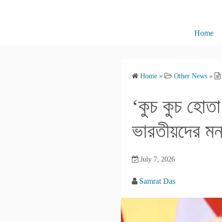
S
k
i
Home
p
t
o
Home
»
Other News
»
c
o
‘কুচ কুচ হোতা 
n
t
ভারতীয়দের ম
e
n
July 7, 2026
t
Samrat Das