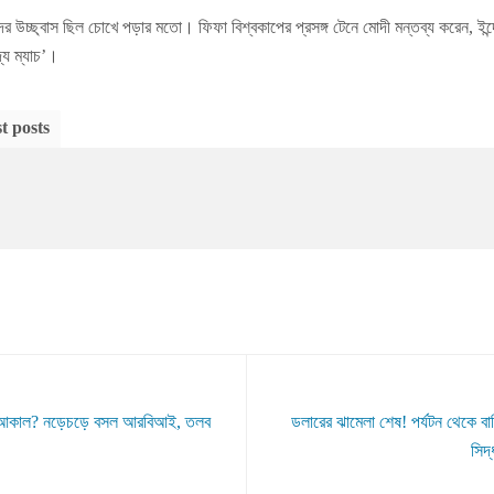
ের উচ্ছ্বাস ছিল চোখে পড়ার মতো। ফিফা বিশ্বকাপের প্রসঙ্গ টেনে মোদী মন্তব্য করেন, ইন্দ
্য ম্যাচ’।
t posts
ার আকাল? নড়েচড়ে বসল আরবিআই, তলব
ডলারের ঝামেলা শেষ! পর্যটন থেকে বা
সিদ