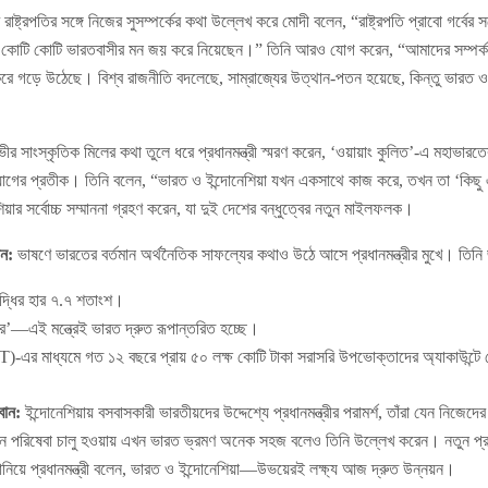
 রাষ্ট্রপতির সঙ্গে নিজের সুসম্পর্কের কথা উল্লেখ করে মোদী বলেন, “রাষ্ট্রপতি প্রাবো গর্বে
কোটি কোটি ভারতবাসীর মন জয় করে নিয়েছেন।” তিনি আরও যোগ করেন, “আমাদের সম্পর্ক প
রে গড়ে উঠেছে। বিশ্ব রাজনীতি বদলেছে, সাম্রাজ্যের উত্থান-পতন হয়েছে, কিন্তু ভারত 
র সাংস্কৃতিক মিলের কথা তুলে ধরে প্রধানমন্ত্রী স্মরণ করেন, ‘ওয়ায়াং কুলিত’-এ মহাভারতের
ের প্রতীক। তিনি বলেন, “ভারত ও ইন্দোনেশিয়া যখন একসাথে কাজ করে, তখন তা ‘কিছু
য়ার সর্বোচ্চ সম্মাননা গ্রহণ করেন, যা দুই দেশের বন্ধুত্বের নতুন মাইলফলক।
ান:
ভাষণে ভারতের বর্তমান অর্থনৈতিক সাফল্যের কথাও উঠে আসে প্রধানমন্ত্রীর মুখে। তিনি 
ৃদ্ধির হার ৭.৭ শতাংশ।
্তর’—এই মন্ত্রেই ভারত দ্রুত রূপান্তরিত হচ্ছে।
DBT)-এর মাধ্যমে গত ১২ বছরে প্রায় ৫০ লক্ষ কোটি টাকা সরাসরি উপভোক্তাদের অ্যাকাউন্ট
বান:
ইন্দোনেশিয়ায় বসবাসকারী ভারতীয়দের উদ্দেশ্যে প্রধানমন্ত্রীর পরামর্শ, তাঁরা যেন নিজেদে
ন পরিষেবা চালু হওয়ায় এখন ভারত ভ্রমণ অনেক সহজ বলেও তিনি উল্লেখ করেন। নতুন প্রজ
নিয়ে প্রধানমন্ত্রী বলেন, ভারত ও ইন্দোনেশিয়া—উভয়েরই লক্ষ্য আজ দ্রুত উন্নয়ন।