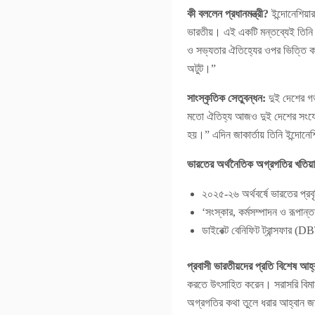
কী বললেন প্রধানমন্ত্রী?
ইন্দোনেশিয়ার
ভারতীয়। এই একটি মন্তব্যেই তিনি 
ও সভ্যতার ঐতিহ্যের ওপর ভিত্তি ক
অটুট।”
সাংস্কৃতিক সেতুবন্ধন:
দুই দেশের গভী
মতো ঐতিহ্য আজও দুই দেশের সংযোগ
হয়।” এদিন জাকার্তায় তিনি ইন্দোনেশি
ভারতের অর্থনৈতিক অগ্রগতির খতিয়
২০২৫-২৬ অর্থবর্ষে ভারতের প্রব
‘সংস্কার, কর্মসম্পাদন ও রূপান
ডাইরেক্ট বেনিফিট ট্রান্সফার (
প্রবাসী ভারতীয়দের প্রতি বিশেষ আহ্
করতে উৎসাহিত করেন। সরাসরি বিমা
অগ্রগতির কথা তুলে ধরার আহ্বান জা