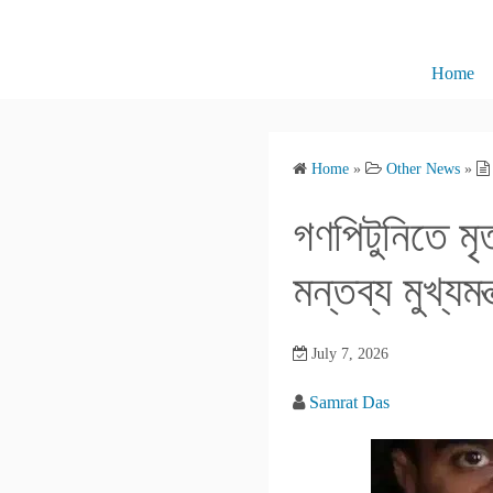
S
k
i
Home
p
t
o
Home
»
Other News
»
c
o
গণপিটুনিতে মৃত
n
t
মন্তব্য মুখ্যমন্ত
e
n
July 7, 2026
t
Samrat Das