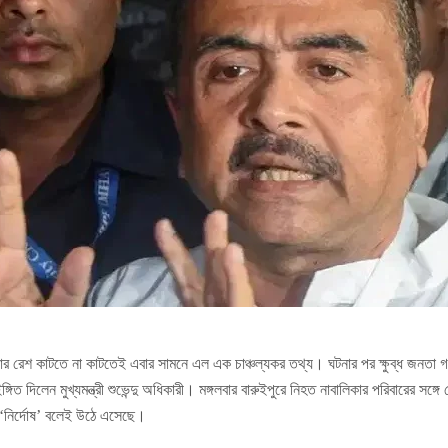
ঘটনার রেশ কাটতে না কাটতেই এবার সামনে এল এক চাঞ্চল্যকর তথ্য। ঘটনার পর ক্ষুব্ধ জনতা গণ
 দিলেন মুখ্যমন্ত্রী শুভেন্দু অধিকারী। মঙ্গলবার বারুইপুরে নিহত নাবালিকার পরিবারের সঙ্গে দ
ি ‘নির্দোষ’ বলেই উঠে এসেছে।