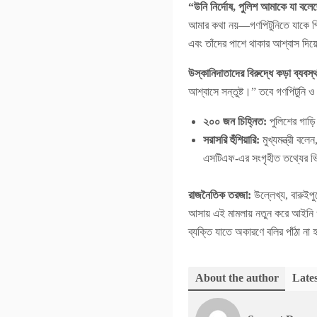
“উনি নির্দোষ, পুলিশ আমাকে যা ব
আমার কথা নয়—গণপিটুনিতে যাকে পিটি
এবং তাঁদের পাশে থাকার আশ্বাস দি
উস্কানিদাতাদের বিরুদ্ধে কড়া ব্যবস্থ
আশ্বাসে সন্তুষ্ট।” তবে গণপিটুনি ও
২০০ জন চিহ্নিত:
পুলিশের গাড়ি
সরাসরি হুঁশিয়ারি:
মুখ্যমন্ত্রী ব
এসটিএফ-এর সংগৃহীত তথ্যের ভি
রাজনৈতিক তরজা:
উল্লেখ্য, বারুইপু
আসায় এই মামলায় নতুন করে আইনি ও র
ব্যক্তি যাতে অকারণে বলির পাঁঠা না
About the author
Lates