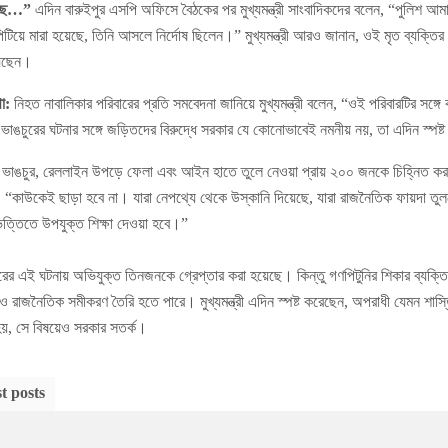
লেছে…”
এদিন বারুইপুর এসপি অফিসে বৈঠকের পর মুখ্যমন্ত্রী সাংবাদিকদের বলেন, “পুলিশ 
য়ে মারা হয়েছে, তিনি আসলে নির্দোষ ছিলেন।” মুখ্যমন্ত্রী আরও জানান, ওই মৃত ব্যক্তির 
য়েছেন।
া:
নিহত নাবালিকার পরিবারের প্রতি সমবেদনা জানিয়ে মুখ্যমন্ত্রী বলেন, “ওই পরিবারটির সঙ্গ
 ভাঙচুরের ঘটনার সঙ্গে জড়িতদের বিরুদ্ধে সরকার যে কোনোভাবেই নমনীয় নয়, তা এদিন স্পষ্
 ভাঙচুর, রেললাইন উপড়ে ফেলা এবং আইন হাতে তুলে নেওয়া প্রায় ২০০ জনকে চিহ্নিত ক
লেন, “কাউকেই ছাড়া হবে না। যারা নেপথ্যে থেকে উস্কানি দিয়েছে, যারা রাজনৈতিক ফায়দা তু
ত্তিতে উপযুক্ত শিক্ষা দেওয়া হবে।”
রের এই ঘটনায় অভিযুক্ত তিনজনকে গ্রেপ্তার করা হয়েছে। কিন্তু গণপিটুনির শিকার ব্যক্তি 
াজনৈতিক সমীকরণ তৈরি হতে পারে। মুখ্যমন্ত্রী এদিন স্পষ্ট করেছেন, অপরাধী যেমন শাস্
 হয়, সে বিষয়েও সরকার সতর্ক।
t posts