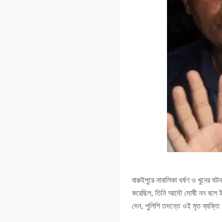
বারুইপুরে নাবালিকা ধর্ষণ ও খুনের 
করেছিল, তিনি আদৌ দোষী নন বলে ইঙ্গিত
দেন, পুলিশি তদন্তে ওই মৃত ব্যক্ত