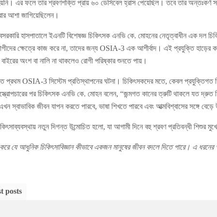
য়নি। এর ফলে তার শ্রবণশক্তি প্রায় ৬০ ডেসিবেল হ্রাস পেয়েছিল। তবে তার অন্তঃকর্ণ সম্প
 করার আশা জাগিয়েছিলেন।
রকারি হাসপাতালে ইএনটি বিশেষজ্ঞ চিকিৎসক এনভি কে. মোহনের নেতৃত্বাধীন এক দল চিকি
গীদের ক্ষেত্রে কাজ করে না, তাদের জন্য OSIA-3 এক আশীর্বাদ। এই প্রযুক্তি হাড়ের কম্
 বাইরের অংশ বা নালি না থাকলেও রোগী পরিষ্কার শুনতে পায়।
রতে প্রথম OSIA-3 সিস্টেম প্রতিস্থাপনের ঘটনা। চিকিৎসকদের মতে, কেবল প্রযুক্তিগত দি
ত্রোপচারের পর চিকিৎসক এনভি কে. মোহন বলেন, “জন্মগত কানের ত্রুটি থাকলে যত দ্রু
ুরা এখন স্বাভাবিক জীবন যাপন করতে পারবে, ভাষা শিখতে পারবে এবং আত্মবিশ্বাসের সঙ্গে বেড়
িকিৎসাব্যবস্থায় নতুন দিগন্ত উন্মোচিত হলো, যা আগামী দিনে বহু শ্রবণ প্রতিবন্ধী শিশুর ম
 করে যে আধুনিক চিকিৎসাবিজ্ঞান কীভাবে একজন মানুষের জীবন বদলে দিতে পারে। এ ধরনের 
t posts