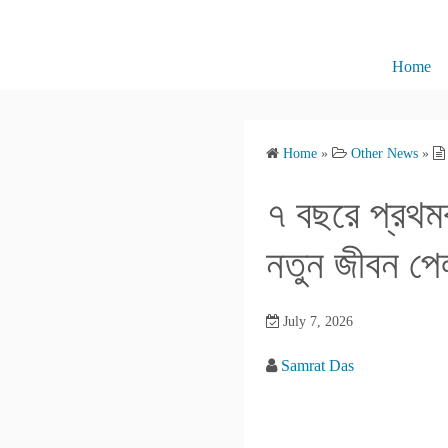
S
k
i
Home
p
t
o
Home
»
Other News
»
c
o
৭ বছরে প্রথমবা
n
t
নতুন জীবন পে
e
n
July 7, 2026
t
Samrat Das