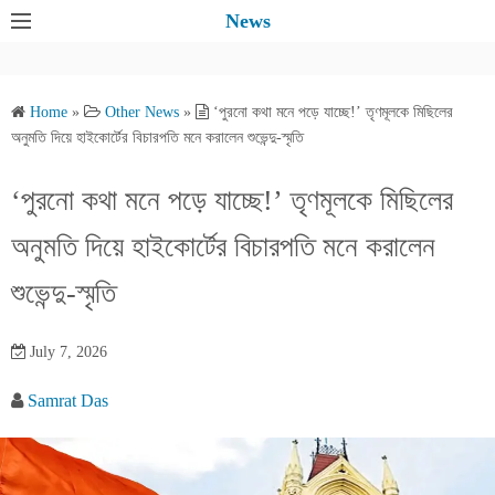
S
News
k
i
p
Home
»
Other News
»
‘পুরনো কথা মনে পড়ে যাচ্ছে!’ তৃণমূলকে মিছিলের
t
অনুমতি দিয়ে হাইকোর্টের বিচারপতি মনে করালেন শুভেন্দু-স্মৃতি
o
c
‘পুরনো কথা মনে পড়ে যাচ্ছে!’ তৃণমূলকে মিছিলের
o
অনুমতি দিয়ে হাইকোর্টের বিচারপতি মনে করালেন
n
t
শুভেন্দু-স্মৃতি
e
n
July 7, 2026
t
Samrat Das