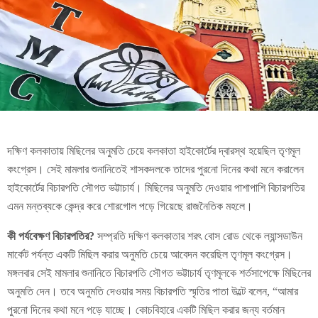
দক্ষিণ কলকাতায় মিছিলের অনুমতি চেয়ে কলকাতা হাইকোর্টের দ্বারস্থ হয়েছিল তৃণমূল
কংগ্রেস। সেই মামলার শুনানিতেই শাসকদলকে তাদের পুরনো দিনের কথা মনে করালেন
হাইকোর্টের বিচারপতি সৌগত ভট্টাচার্য। মিছিলের অনুমতি দেওয়ার পাশাপাশি বিচারপতির
এমন মন্তব্যকে কেন্দ্র করে শোরগোল পড়ে গিয়েছে রাজনৈতিক মহলে।
কী পর্যবেক্ষণ বিচারপতির?
সম্প্রতি দক্ষিণ কলকাতার শরৎ বোস রোড থেকে ল্যান্সডাউন
মার্কেট পর্যন্ত একটি মিছিল করার অনুমতি চেয়ে আবেদন করেছিল তৃণমূল কংগ্রেস।
মঙ্গলবার সেই মামলার শুনানিতে বিচারপতি সৌগত ভট্টাচার্য তৃণমূলকে শর্তসাপেক্ষে মিছিলের
অনুমতি দেন। তবে অনুমতি দেওয়ার সময় বিচারপতি স্মৃতির পাতা উল্টে বলেন, “আমার
পুরনো দিনের কথা মনে পড়ে যাচ্ছে। কোচবিহারে একটি মিছিল করার জন্য বর্তমান