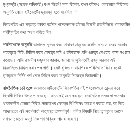
মুখ্যমন্ত্রী (শুভেন্দু অধিকারী) যখন বিরোধী দলে ছিলেন, তখন তাঁকেও একইভাবে মিছিলের
অনুমতি পেতে হাইকোর্টের দ্বারস্থ হতে হয়েছিল।”
বিচারপতির এই মন্তব্য কার্যত বর্তমান শাসকদলকে তাঁদের বিরোধী রাজনীতিতে থাকাকালীন
পরিস্থিতির কথা স্মরণ করিয়ে দিল।
শর্তসাপেক্ষে অনুমতি
আদালত সূত্রে খবর, সাধারণ মানুষের দুর্ভোগ কমাতে রাজ্য সরকার
শহরজুড়ে মিটিং-মিছিল করার ক্ষেত্রে শনি ও রবিবারকে বেশি গুরুত্ব দেওয়ার পক্ষে সওয়াল
করেছে। এজি রাজদীপ মজুমদার জানান, জনগণের সুবিধার্থেই রাজ্য সরকার এই
দিনগুলিতে মিছিল করার পক্ষপাতী। সেই যুক্তি ও সামগ্রিক পরিস্থিতি বিচার করেই
তৃণমূলকে নির্দিষ্ট শর্ত মেনে মিছিল করার অনুমতি দিয়েছেন বিচারপতি।
রাজনৈতিক চর্চা তুঙ্গে
কলকাতা হাইকোর্টের বিচারপতির এই পর্যবেক্ষণকে কেন্দ্র করে
বিরোধী শিবিরে উত্তাপ বাড়ছে। অনেকেই মনে করছেন, রাজনৈতিক দলগুলো ক্ষমতায়
থাকাকালীন যেভাবে মিছিল-সমাবেশের ক্ষেত্রে বিধিনিষেধ আরোপ করতে চায়, তা নিয়ে
আদালতের এই সতর্কবার্তা অত্যন্ত তাৎপর্যপূর্ণ। যদিও বিষয়টি নিয়ে তৃণমূলের তরফে
এখনও কোনো আনুষ্ঠানিক প্রতিক্রিয়া পাওয়া যায়নি।