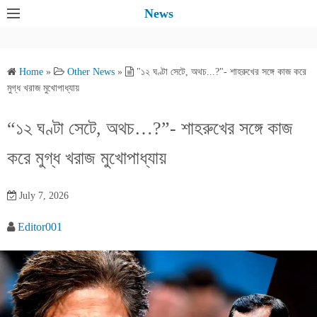
S
News
k
i
p
Home
»
Other News
»
"১২ ঘণ্টা সেটে, অথচ...?"- শাহরুখের সঙ্গে কাজ করে
t
মুগ্ধ খরাজ মুখোপাধ্যায়
o
c
“১২ ঘণ্টা সেটে, অথচ…?”- শাহরুখের সঙ্গে কাজ
o
করে মুগ্ধ খরাজ মুখোপাধ্যায়
n
t
e
July 7, 2026
n
Editor001
t