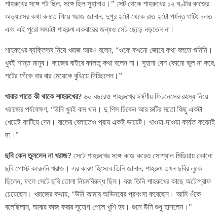
শাহরুখের সঙ্গে শট ছিল, সঙ্গে ছিল সুহানাও।” সেট থেকে শাহরুখের ১২ ঘণ্টার কাজের
অভ্যাসের কথা বলতে গিয়ে খরাজ জানান, দুপুর ২টো থেকে রাত ২টো পর্যন্ত শুটিং চলত
এবং এই পুরো সময়টা শাহরুখ একবারের জন্যও সেট ছেড়ে নড়তেন না।
শাহরুখের ব্যক্তিত্ব নিয়ে খরাজ আরও বলেন, “ওকে কখনো জোরে কথা বলতে শুনিনি।
খুবই শান্ত মানুষ। কাজের বাইরে ফালতু কথা বলেন না। সুহানা যেন কোনো ভুল না করে,
শটের ফাঁকে বার বার মেয়েকে বুঝিয়ে দিচ্ছিলেন।”
খাবার পাতে কী থাকে শাহরুখের?
৬০ বছরেও শাহরুখের ঈর্ষণীয় ফিটনেসের রহস্য নিয়ে
খরাজের পর্যবেক্ষণ, “উনি খুবই কম খান। দু পিস চিকেন আর রুটির মতো কিছু একটা
খেয়েই কাটিয়ে দেন। রাতের বেলাতেও প্রায় একই ডায়েট। খাওয়া-দাওয়া কার্যত করেনই
না।”
ছবি কেন তুললেন না খরাজ?
সেটে শাহরুখের সঙ্গে কাজ করেও সোশ্যাল মিডিয়ায় কোনো
ছবি পোস্ট করেননি খরাজ। এর কারণ হিসেবে তিনি জানান, শাহরুখ তখন ছবির লুকে
ছিলেন, ফলে সেটে ছবি তোলা নিয়মবিরুদ্ধ ছিল। বরং তিনি শাহরুখের কাছে অটোগ্রাফ
চেয়েছেন। খরাজের কথায়, “উনি আমার অভিনয়ের প্রশংসা করেছেন। আমি ওঁকে
বলেছিলাম, আবার কাজ করার সুযোগ পেলে খুশি হব। শুনে উনি শুধু হাসলেন।”