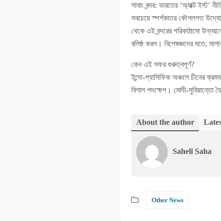
সাবাং বন্দর: ভারতের ‘অ্যাক্ট ইস্ট’ ন
সবচেয়ে স্পর্শকাতর কৌশলগত উদ্যোগ
থেকে এই বন্দরের পরিকাঠামো উন্নয়নে
বলিষ্ঠ করল। বিশেষজ্ঞদের মতে, মাল
কেন এই সফর গুরুত্বপূর্ণ?
ইন্দো-প্যাসিফিক অঞ্চলে চীনের ক্রম
বিশাল পদক্ষেপ। মোদী-সুবিয়ান্তো ব
About the author
Lates
Saheli Saha
Other News