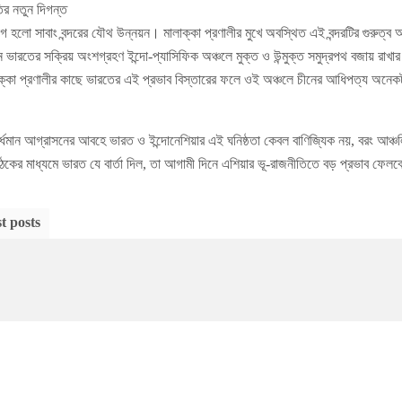
ীতির নতুন দিগন্ত
 হলো সাবাং বন্দরের যৌথ উন্নয়ন। মালাক্কা প্রণালীর মুখে অবস্থিত এই বন্দরটির গুরুত্ব
 ভারতের সক্রিয় অংশগ্রহণ ইন্দো-প্যাসিফিক অঞ্চলে মুক্ত ও উন্মুক্ত সমুদ্রপথ বজায় রাখার
াক্কা প্রণালীর কাছে ভারতের এই প্রভাব বিস্তারের ফলে ওই অঞ্চলে চীনের আধিপত্য অনেকট
বর্ধমান আগ্রাসনের আবহে ভারত ও ইন্দোনেশিয়ার এই ঘনিষ্ঠতা কেবল বাণিজ্যিক নয়, বরং আঞ্চল
ৈঠকের মাধ্যমে ভারত যে বার্তা দিল, তা আগামী দিনে এশিয়ার ভূ-রাজনীতিতে বড় প্রভাব ফেল
t posts