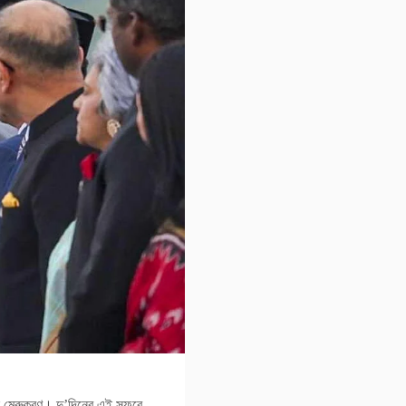
নতুন মেরুকরণ। দু’দিনের এই সফরে