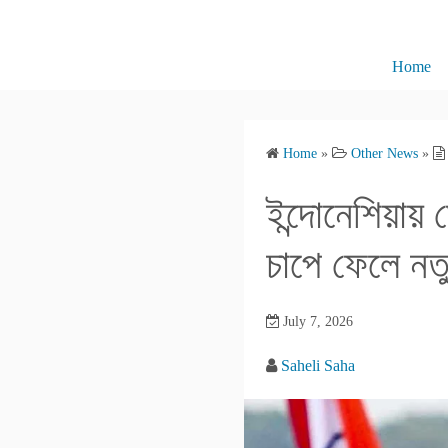
S
k
i
Home
p
t
o
Home
»
Other News
»
c
o
ইন্দোনেশিয়ায
n
t
চাপে ফেলে ন
e
n
July 7, 2026
t
Saheli Saha