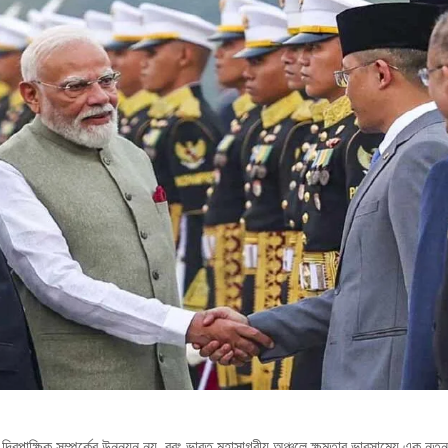
বল দ্বিপাক্ষিক সম্পর্কের উন্নয়ন নয়, বরং ভারত মহাসাগরীয় অঞ্চলে ক্ষমতার ভারসাম্যে এক 