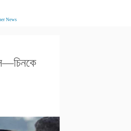
her News
মোস—চিনকে