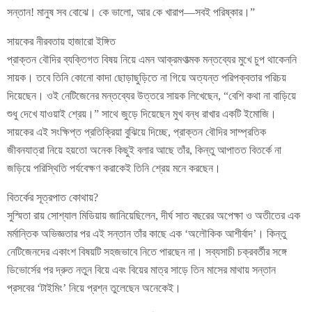
সন্তান! মানুষ সব বোঝে। কে ভালো, আর কে খারাপ—সবই পরিষ্কার।”
সায়কের নীরবতায় হাজারো ইঙ্গিত
প্রাক্তন বৌদির ব্যক্তিগত বিষয় নিয়ে এমন আক্রমণাত্মক মন্তব্যের মুখে চুপ থাকেননি
সায়ক। তবে তিনি কোনো কাদা ছোড়াছুড়িতে না গিয়ে অত্যন্ত পরিপক্বতার পরিচয়
দিয়েছেন। ওই নেটিজেনের মন্তব্যের উত্তরে সায়ক লিখেছেন, “বেশি কথা না বাড়িয়ে
শুধু দেখে যাওয়াই শ্রেয়।” সাথে জুড়ে দিয়েছেন মুখ বন্ধ রাখার একটি ইমোজি।
সায়কের এই সংক্ষিপ্ত প্রতিক্রিয়া বুঝিয়ে দিচ্ছে, প্রাক্তন বৌদির সাম্প্রতিক
জীবনযাত্রা নিয়ে হয়তো অনেক কিছুই বলার আছে তাঁর, কিন্তু আপাতত বিতর্কে না
জড়িয়ে পরিস্থিতি পর্যবেক্ষণ করাকেই তিনি শ্রেয় মনে করছেন।
বিতর্কের সূত্রপাত কোথায়?
সুস্মিতা রায় সোশ্যাল মিডিয়ায় জানিয়েছিলেন, দীর্ঘ সাত বছরের অপেক্ষা ও অতীতের এক
মর্মান্তিক অভিজ্ঞতার পর এই সন্তান তাঁর কাছে এক ‘অলৌকিক আশীর্বাদ’। কিন্তু
নেটিজেনদের একাংশ বিষয়টি সহজভাবে নিতে পারছেন না। সব্যসাচী চক্রবর্তীর সঙ্গে
ডিভোর্সের পর দ্রুত নতুন বিয়ে এবং বিয়ের মাত্র সাড়ে তিন মাসের মাথায় সন্তান
প্রসবের ‘টাইমিং’ নিয়ে প্রশ্ন তুলেছেন অনেকেই।