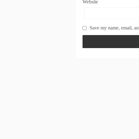
Website
Save my name, email, and
Powered by
WordPress
Theme by
Simple Days