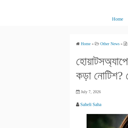
S
k
i
Home
p
t
o
Home
»
Other News
»
c
o
হোয়াটসঅ্যাপে
n
t
কড়া নোটিশ? জ
e
n
July 7, 2026
t
Saheli Saha