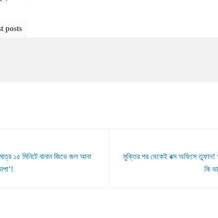
t posts
মাত্র ১৫ মিনিটে বানান জিভে জল আনা
মুক্তির পর থেকেই বক্স অফিসে তুফান
ভাপা’!
কি ভা