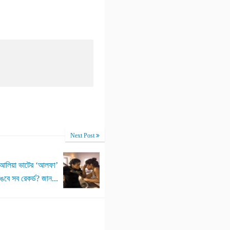
Next Post
! আলিয়া ভাটের ‘আলফা’
ঙবে সব রেকর্ড? জান...