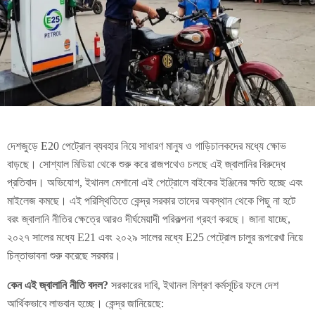
দেশজুড়ে E20 পেট্রোল ব্যবহার নিয়ে সাধারণ মানুষ ও গাড়িচালকদের মধ্যে ক্ষোভ
বাড়ছে। সোশ্যাল মিডিয়া থেকে শুরু করে রাজপথেও চলছে এই জ্বালানির বিরুদ্ধে
প্রতিবাদ। অভিযোগ, ইথানল মেশানো এই পেট্রোলে বাইকের ইঞ্জিনের ক্ষতি হচ্ছে এবং
মাইলেজ কমছে। এই পরিস্থিতিতে কেন্দ্র সরকার তাদের অবস্থান থেকে পিছু না হটে
বরং জ্বালানি নীতির ক্ষেত্রে আরও দীর্ঘমেয়াদী পরিকল্পনা গ্রহণ করছে। জানা যাচ্ছে,
২০২৭ সালের মধ্যে E21 এবং ২০২৯ সালের মধ্যে E25 পেট্রোল চালুর রূপরেখা নিয়ে
চিন্তাভাবনা শুরু করেছে সরকার।
কেন এই জ্বালানি নীতি বদল?
সরকারের দাবি, ইথানল মিশ্রণ কর্মসূচির ফলে দেশ
আর্থিকভাবে লাভবান হচ্ছে। কেন্দ্র জানিয়েছে: