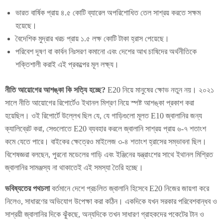
ভারত বার্ষিক প্রায় ৪.৫ কোটি ব্যারেল অপরিশোধিত তেল সাশ্রয় করতে সক্ষম
হয়েছে।
বৈদেশিক মুদ্রার খরচ প্রায় ১.৫ লক্ষ কোটি টাকা হ্রাস পেয়েছে।
পরিবেশ দূষণ বা কার্বন নিঃসরণ কমানো এবং দেশের আখ চাষিদের অর্থনীতিকে
শক্তিশালী করাই এই প্রকল্পের মূল লক্ষ্য।
নীতি আয়োগের আশঙ্কা কি সত্যি হচ্ছে?
E20 নিয়ে মানুষের ক্ষোভ নতুন নয়। ২০২১
সালে নীতি আয়োগের রিপোর্টেও ইথানল মিশ্রণ নিয়ে স্পষ্ট আশঙ্কা প্রকাশ করা
হয়েছিল। ওই রিপোর্টে উল্লেখ ছিল যে, যে গাড়িগুলো মূলত E10 জ্বালানির জন্য
ক্যালিব্রেট করা, সেগুলোতে E20 ব্যবহার করলে জ্বালানি সাশ্রয় প্রায় ৬-৭ শতাংশ
কমে যেতে পারে। বাইকের ক্ষেত্রেও মাইলেজ ৩-৪ শতাংশ হ্রাসের সম্ভাবনা ছিল।
বিশেষজ্ঞরা বলছেন, পুরনো মডেলের গাড়ি এবং ইঞ্জিনের যন্ত্রাংশের সাথে ইথানল মিশ্রিত
জ্বালানির সামঞ্জস্য না থাকাতেই এই সমস্যা তৈরি হচ্ছে।
ভবিষ্যতের পথচলা
বর্তমানে দেশে প্রচলিত জ্বালানি হিসেবে E20 নিজের জায়গা করে
নিলেও, সাধারণের অভিযোগ উপেক্ষা করা কঠিন। একদিকে যখন সরকার পরিবেশবান্ধব ও
সাশ্রয়ী জ্বালানির দিকে ঝুঁকছে, অন্যদিকে তখন সাধারণ গ্রাহকদের পকেটের টান ও