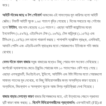
করে।
আইটি স্টকের জাদু ও টপ গেইনার্স
আজকের এই সাফল্যের মূল কারিগর হলো আইটি
সেক্টর। নিফটি আইটি সূচক ১.৬৫ শতাংশ বৃদ্ধি পেয়েছে। দিনের সবচেয়ে বড় গেইনার
হলো
টাইটান
, যার দাম বেড়েছে ৩.১৩ শতাংশ। এছাড়া আইটি জায়ান্টদের মধ্যে
ইনফোসিস (২.৫৯%), এইচসিএল টেক (১.২৬%), টেক মাহিন্দ্রা (১.১৫%) এবং
টিসিএস (১.১৪%) বেশ ভালো পারফর্ম করছে। পাশাপাশি অ্যাক্সিস ব্যাঙ্ক, এসবিআই,
আদানি পোর্টস এবং এইচডিএফসি ব্যাঙ্কের মতো শেয়ারগুলোও ইতিবাচক গতি বজায়
রেখেছে।
যেসব স্টকে নামল বাজার
সবুজ বাজারের মধ্যেও কিছু শেয়ার লাল সংকেত দেখিয়েছে।
কর্পোরেট অ্যাকশনের জেরে ট্রেন্টের শেয়ারের দাম ১০ শতাংশেরও বেশি পড়ে গেছে।
এছাড়া এলঅ্যান্ডটি, বিএইচইএল, ইন্ডিগো, আইটিসি এবং টাটা স্টিলের মতো শেয়ারগুলো
সামান্য পতনের মুখ দেখেছে, যা কিছু বিনিয়োগকারীর জন্য অস্বস্তির কারণ হয়েছে।
অন্যদিকে, মিডক্যাপ ও স্মলক্যাপ সূচকে আজ মিশ্র প্রতিক্রিয়া দেখা গিয়েছে।
বাজার বাড়ার নেপথ্যে কারণ
বাজার বিশেষজ্ঞদের মতে, এই উত্থানের পেছনে প্রধানত
দুটি কারণ কাজ করছে: ১.
বিদেশি বিনিয়োগকারীদের প্রত্যাবর্তন:
এফআইআই (FII)-রা