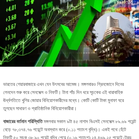
ভারতের শেয়ারবাজারে এখন যেন উৎসবের আমেজ। মঙ্গলবারও গ্রিনজোনে দিনের
লেনদেন শুরু করে সেনসেক্স ও নিফটি। টানা পাঁচ দিন ধরে সূচকের এই ধারাবাহিক
ঊর্ধ্বগতিতে খুশির জোয়ার বিনিয়োগকারীদের মধ্যে। কোটি কোটি টাকা মুনাফা ঘরে
তুলছেন সাধারণ ও প্রাতিষ্ঠানিক বিনিয়োগকারীরা।
বাজারের বর্তমান পরিস্থিতি
মঙ্গলবার সকাল ৯টা ৪৫ নাগাদ বিএসই সেনসেক্স ৮৯.৬৯ পয়েন্ট
বেড়ে ৭৮,৩৭৪.৭৬ পয়েন্টে অবস্থান করে (০.১১ শতাংশ বৃদ্ধি)। একই পথে হেঁটে
নিফটি ৫০ সূচক ৩৮.৯০ পয়েন্ট বৃদ্ধি পেয়ে (০.১৬ শতাংশ) ২৪,৪৬৯.২৫ পয়েন্টে ট্রেড