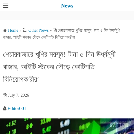
S
News
k
i
p
Home
»
Other News
»
শেয়ারবাজারে খুশির মরসুম! টানা ৫ দিন ঊর্ধ্বমুখী
t
বাজার, আইটি স্টকের দৌড়ে কোটিপতি বিনিয়োগকারীরা
o
c
শেয়ারবাজারে খুশির মরসুম! টানা ৫ দিন ঊর্ধ্বমুখী
o
বাজার, আইটি স্টকের দৌড়ে কোটিপতি
n
t
বিনিয়োগকারীরা
e
n
July 7, 2026
t
Editor001