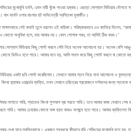
মিংয়ের মুখোমুখি হননি, এমন নারী খুঁজে পাওয়া দুষ্কর। এছাড়া সোশ্যাল মিডিয়ার দৌলতে সাধ
বাদ যাননি ওপার বাংলার হট অভিনেত্রী স্বস্তিকা মুখার্জীও।
া সাক্ষাৎকারে সেই কথাই তুলে ধরলেন এই নায়িকা। পরিষ্কারভাবে এও জানিয়ে দিলেন, ‘আমা
কারও কোনো অসুবিধা হলে, দায় আমার নয়। কোন পোশাক পরব, তা আমিই ঠিক করব।’
িগার সোশ্যাল মিডিয়ায় কিছু পোস্ট করলে সেটা নিয়ে অনেক আলোচনা হয়। অনেক বেশি আঙু
া কোনো ভিডিও হতে পারে। আমার মনে হয়, আমি সাহস করে কিছু পোস্ট করলে বা কোনো বক্
 মিডিয়ায় একটা ছবি পোস্ট করেছিলাম। সেখানে আমার স্তন নিয়ে নানা আলোচনা ও কুমন্ত
বা গ্ল্যামার ওয়ার্ল্ডের ব্যক্তি, তখন সেখানে চরিত্রের প্রয়োজনে দর্শকদের জন্য স্তনকে ব
সিমার লাগাতে পারি, প্যাডেড কিংবা পুশআপ ব্রা পরতে পারি। তবে আমার কাজ যেখানে শেষ হচ
 করতে পারি। আমার চেহারার কোনো অঙ্গ হয়ত কারও অপছন্দ হতে পারে। আমার ব্যক্তিগত কি
িনেমায় দেখা যাবে স্বস্তিকাকে। একজন গৃহবধূকে কীভাবে বডি শেমিংয়ের মুখোমুখি হতে হয়, ত