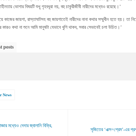
াহীনতায় ভোগার বিষয়টি শুধু গৃহবধূরা নয়, বহু চাকুরীজীবী নারীদের মধ্যেও রয়েছে।’
িয়ে কাজের জায়গা, রাস্তাঘাটসহ বহু জায়গাতেই নারীদের নানা কথার সম্মুখীন হতে হয়। তা নিয়ে
 কারও কথা না শুনে আমি মানুষটা যেভাবে খুশি থাকব, সবার সেভাবেই চলা উচিত।’
t posts
r News
র মধ্যেও দেদার জ্বালানি বিক্রি,
সৃজিতের ‘এক্স=প্রেম’-এর প্রশ