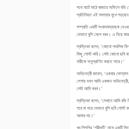
পথে ঘাটে মাঠে বাজারে অফিসে বডি শে
প্রতিনিয়ত এই সমস্যার মুখে পড়ছেন। 
সম্প্রতি একটি সংবাদমাধ্যমকে দেওয়
যেভাবে খুশি মেলে ধরব। এ নিয়ে 
স্বস্তিকা বলেন, ‘কোনো পাবলিক ফ
কিছু পোস্ট করি। সেটা কোনো ছবি ব
নারীকে অনুপ্রাণিত করতে পারে।’
অভিনেত্রী জানান, ‘একবার সোশ্যাল
পেশায় যখন আমি একজন অভিনেত্রী, কিং
সেটা আমি করব।’
স্বস্তিকা বলেন, ‘সেখানে আমি বডি 
পরে বা পরে যেভাবে খুশি ছবি পোস্ট
আমার নয়।’
খুব শিগগির ‘শ্রীমতী’ নামে একটি স