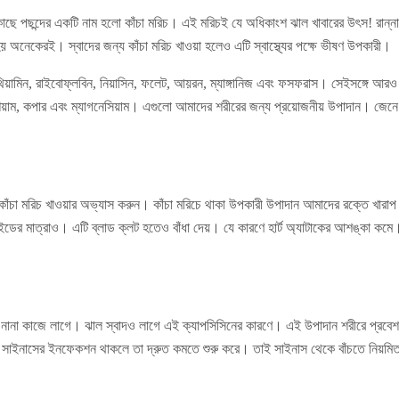
াছে পছন্দের একটি নাম হলো কাঁচা মরিচ। এই মরিচই যে অধিকাংশ ঝাল খাবারের উৎস! রান্ন
য় অনেকেরই। স্বাদের জন্য কাঁচা মরিচ খাওয়া হলেও এটি স্বাস্থ্যের পক্ষে ভীষণ উপকারী।
 থিয়ামিন, রাইবোফ্লবিন, নিয়াসিন, ফলেট, আয়রন, ম্যাঙ্গানিজ এবং ফসফরাস। সেইসঙ্গে আরও
িয়াম, কপার এবং ম্যাগনেসিয়াম। এগুলো আমাদের শরীরের জন্য প্রয়োজনীয় উপাদান। জেনে ন
িন কাঁচা মরিচ খাওয়ার অভ্যাস করুন। কাঁচা মরিচে থাকা উপকারী উপাদান আমাদের রক্তে খারাপ
সারাইডের মাত্রাও। এটি ব্লাড ক্লট হতেও বাঁধা দেয়। যে কারণে হার্ট অ্যাটাকের আশঙ্কা কমে। স
ের নানা কাজে লাগে। ঝাল স্বাদও লাগে এই ক্যাপসিসিনের কারণে। এই উপাদান শরীরে প্রবেশ
ণে সাইনাসের ইনফেকশন থাকলে তা দ্রুত কমতে শুরু করে। তাই সাইনাস থেকে বাঁচতে নিয়মিত