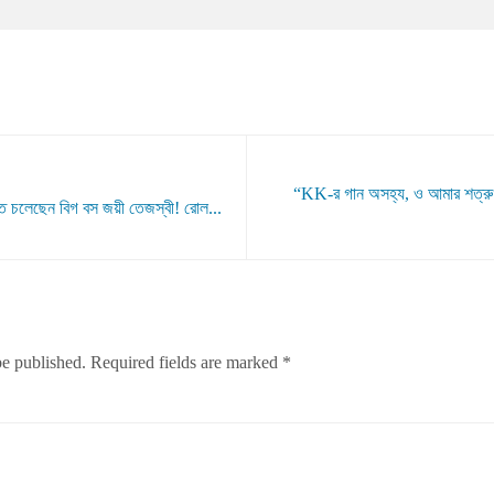
“KK-র গান অসহ্য, ও আমার শত্রু” গ
 হতে চলেছেন বিগ বস জয়ী তেজস্বী! রোল...
be published.
Required fields are marked
*