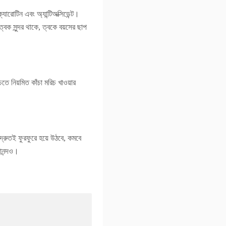
রোটিন এবং অ্যান্টিঅক্সিডেন্ট।
্বক সুন্দর থাকে, ত্বকে বয়সের ছাপ
ঁচতে নিয়মিত কাঁচা মরিচ খাওয়ার
দ্রুতই ফুরফুরে হয়ে উঠবে, কমবে
আনন্দও।