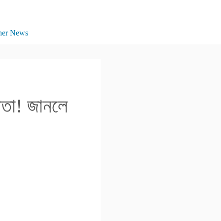
her News
িতা! জানলে