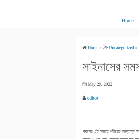
S
k
i
Home
p
t
o
Home
»
Uncategorized
»
c
o
সাইনাসের সমস
n
t
e
May 29, 2022
n
editor
t
গরমের এই সময়ে শরীরের অন্যান্য সম