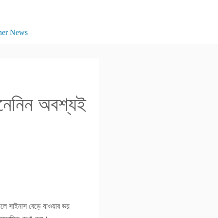
her News
েনেনিন অবশ্যই
াগলে সাইনাস বেড়ে যাওয়ার ভয়