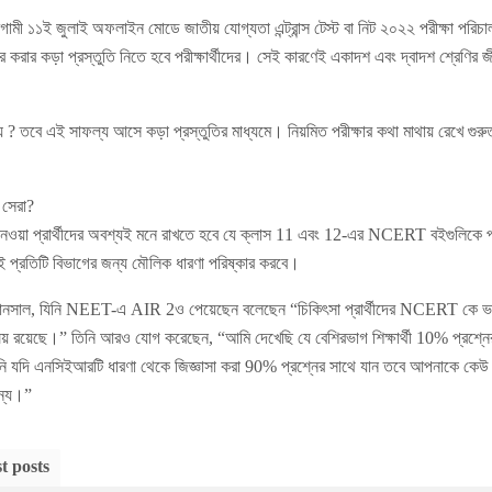
আগামী ১১ই জুলাই অফলাইন মোডে জাতীয় যোগ্যতা এন্ট্রান্স টেস্ট বা নিট ২০২২ পরীক্ষা পরিচ
কোর করার কড়া প্রস্তুতি নিতে হবে পরীক্ষার্থীদের। সেই কারণেই একাদশ এবং দ্বাদশ শ্রেণির জ
? তবে এই সাফল্য আসে কড়া প্রস্তুতির মাধ্যমে। নিয়মিত পরীক্ষার কথা মাথায় রেখে গুরুত্বপূর
সেরা?
য়া প্রার্থীদের অবশ্যই মনে রাখতে হবে যে ক্লাস 11 এবং 12-এর NCERT বইগুলিকে প্র
প্রতিটি বিভাগের জন্য মৌলিক ধারণা পরিষ্কার করবে।
ল, যিনি NEET-এ AIR 2ও পেয়েছেন বলেছেন “চিকিৎসা প্রার্থীদের NCERT কে ভগবত
ষয় রয়েছে।” তিনি আরও যোগ করেছেন, “আমি দেখেছি যে বেশিরভাগ শিক্ষার্থী 10% প্রশ্
নি যদি এনসিইআরটি ধারণা থেকে জিজ্ঞাসা করা 90% প্রশ্নের সাথে যান তবে আপনাকে কেউ 
ন্য।”
t posts