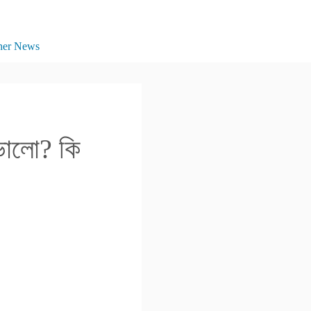
her News
ভালো? কি