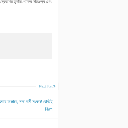
স্করণের তৃতীয়-পক্ষের সামঞ্জস্য এবং
Next Post
যতার অভাবে, দক্ষ কর্মী সংকটে রোবটই
বিকল্প