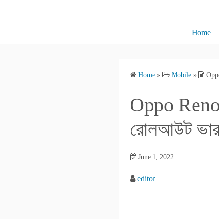
S
k
i
Home
p
t
o
Home
»
Mobile
»
Oppo
c
o
Oppo Reno 
n
t
রোলআউট ভারতে
e
n
June 1, 2022
t
editor