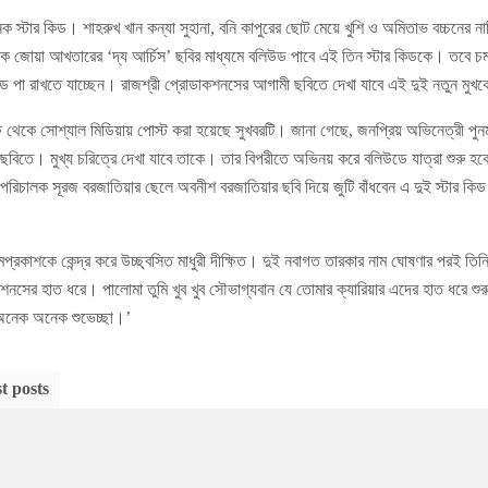
স্টার কিড। শাহরুখ খান কন্যা সুহানা, বনি কাপুরের ছোট মেয়ে খুশি ও অমিতাভ বচ্চনের নাত
জোয়া আখতারের ‘দ্য আর্চিস’ ছবির মাধ্যমে বলিউড পাবে এই তিন স্টার কিডকে। তবে 
ে পা রাখতে যাচ্ছেন। রাজশ্রী প্রোডাকশনসের আগামী ছবিতে দেখা যাবে এই দুই নতুন মুখ
্ষ থেকে সোশ্যাল মিডিয়ায় পোস্ট করা হয়েছে সুখবরটি। জানা গেছে, জনপ্রিয় অভিনেত্রী পুন
ী ছবিতে। মুখ্য চরিত্রে দেখা যাবে তাকে। তার বিপরীতে অভিনয় করে বলিউডে যাত্রা শুরু হ
চালক সূরজ বরজাতিয়ার ছেলে অবনীশ বরজাতিয়ার ছবি দিয়ে জুটি বাঁধবেন এ দুই স্টার কিড
প্রকাশকে কেন্দ্র করে উচ্ছ্বসিত মাধুরী দীক্ষিত। দুই নবাগত তারকার নাম ঘোষণার পরই তি
াকশনসের হাত ধরে। পালোমা তুমি খুব খুব সৌভাগ্যবান যে তোমার ক্যারিয়ার এদের হাত ধরে শুর
অনেক অনেক শুভেচ্ছা।’
t posts