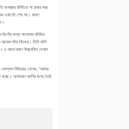
ি অগস্ত্যর বলিউডে পা রাখার খবর
চমক এখানেই শেষ নয়। কারণ
কে।
ম ধিলোঁর কন্যা পালোমার বলিউড
বে আরেক স্টার কিডের। তিনি সানি
। এ খবরে দারুণ উচ্ছ্বসিত দেখাল
নি সোশ্যাল মিডিয়ায় লেখেন, ‘আমার
ু হচ্ছে। অসাধারণ জার্নির জন্য তৈরি