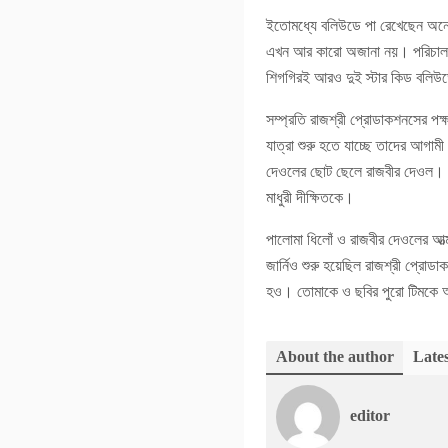
ইতোমধ্যে বলিউডে পা রেখেছেন অনেক 
এখন আর কারো অজানা নয়। পরিচালক 
শিগগিরই আরও দুই স্টার কিড বলিউড
সম্প্রতি রাজশ্রী প্রোডাকশনসের পক
যাত্রা শুরু হতে যাচ্ছে তাদের আগাম
দেওলের ছোট ছেলে রাজবীর দেওল। পরি
মাধুরী দীক্ষিতকে।
পালোমা ধিলোঁ ও রাজবীর দেওলের আত্ম
জার্নিও শুরু হয়েছিল রাজশ্রী প্রোড
হও। তোমাকে ও ছবির পুরো টিমকে 
About the author
Lates
editor