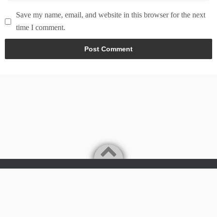
Save my name, email, and website in this browser for the next
time I comment.
Powered by
WordPress
Theme by
Simple Days
Tech & world news in here
©2026
News