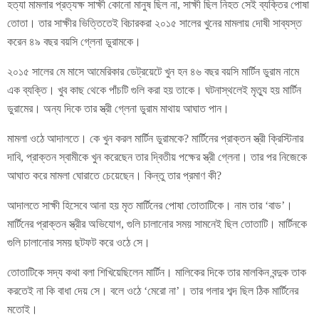
হত্যা মামলার প্রত্যক্ষ সাক্ষী কোনো মানুষ ছিল না, সাক্ষী ছিল নিহত সেই ব্যক্তির পোষা
তোতা। তার সাক্ষীর ভিত্তিতেই বিচারকরা ২০১৫ সালের খুনের মামলায় দোষী সাব্যস্ত
করেন ৪৯ বছর বয়সি গ্লেনা ডুরামকে।
২০১৫ সালের মে মাসে আমেরিকার ডেট্রয়েটে খুন হন ৪৬ বছর বয়সি মার্টিন ডুরাম নামে
এক ব্যক্তি। খুব কাছ থেকে পাঁচটি গুলি করা হয় তাকে। ঘটনাস্থলেই মৃত্যু হয় মার্টিন
ডুরামের। অন্য দিকে তার স্ত্রী গ্লেনা ডুরাম মাথায় আঘাত পান।
মামলা ওঠে আদালতে। কে খুন করল মার্টিন ডুরামকে? মার্টিনের প্রাক্তন স্ত্রী ক্রিস্টিনার
দাবি, প্রাক্তন স্বামীকে খুন করেছেন তার দ্বিতীয় পক্ষের স্ত্রী গ্লেনা। তার পর নিজেকে
আঘাত করে মামলা ঘোরাতে চেয়েছেন। কিন্তু তার প্রমাণ কী?
আদালতে সাক্ষী হিসেবে আনা হয় মৃত মার্টিনের পোষা তোতাটিকে। নাম তার ‘বাড’।
মার্টিনের প্রাক্তন স্ত্রীর অভিযোগ, গুলি চালানোর সময় সামনেই ছিল তোতাটি। মার্টিনকে
গুলি চালানোর সময় ছটফট করে ওঠে সে।
তোতাটিকে সদ্য কথা বলা শিখিয়েছিলেন মার্টিন। মালিকের দিকে তার মালকিন বন্দুক তাক
করতেই না কি বাধা দেয় সে। বলে ওঠে ‘মেরো না’। তার গলার শব্দ ছিল ঠিক মার্টিনের
মতোই।