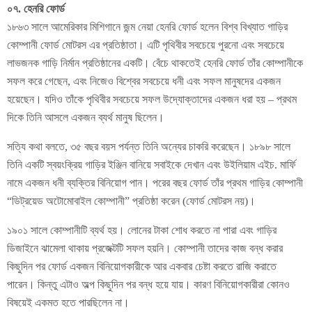
০৭. হেনরি ফোর্ড
১৮৬৩ সালে আমেরিকার মিশিগানে জন্ম নেয়া হেনরি ফোর্ড হলেন বিশ্ব বিখ্যাত গাড়ির
কোম্পানী ফোর্ড মোটরস এর প্রতিষ্ঠাতা। এটি পৃথিবীর সবচেয়ে পুরনো এবং সবচেয়ে
লাভজনক গাড়ি নির্মান প্রতিষ্ঠানের একটি। বেঁচে থাকতেই হেনরি ফোর্ড তাঁর কোম্পানীকে
সফল করে গেছেন, এবং নিজেও বিশ্বের সবচেয়ে ধনী এবং সফল মানুষদের একজন
হয়েছেন। যদিও তাঁকে পৃথিবীর সবচেয়ে সফল উদ্যোক্তাদের একজন ধরা হয় – প্রথম
দিকে তিনি আসলে একজন ব্যর্থ মানুষ ছিলেন।
সত্যি কথা বলতে, ৩৫ বছর বয়স পর্যন্ত তিনি অন্যের চাকরি করেছেন। ১৮৯৮ সালে
তিনি একটি স্বয়ংক্রিয় গাড়ির ইঞ্জিন বানিয়ে সবাইকে দেখান এবং উইলিয়াম এইচ. মার্ফি
নামে একজন ধনী ব্যক্তির বিনিয়োগ পান। পরের বছর ফোর্ড তাঁর প্রথম গাড়ির কোম্পানী
“ডিট্রয়েড অটোমোবাইল কোম্পানী” প্রতিষ্ঠা করেন (ফোর্ড মোটরস নয়)।
১৯০১ সালে কোম্পানীটি ব্যর্থ হয়। লোনের টাকা শোধ করতে না পারা এবং গাড়ির
ডিজাইনে ঝামেলা থাকায় প্রজেক্টটি সফল হয়নি। কোম্পানী তাদের কাজ বন্ধ করার
কিছুদিন পর ফোর্ড একজন বিনিয়োগকারীকে আর একবার চেষ্টা করতে রাজি করাতে
পারেন। কিন্তু এটাও অল্প কিছুদিন পর বন্ধ হয়ে যায়। কারণ বিনিয়োগকারীরা কোনও
বিষয়েই একমত হতে পারছিলেন না।