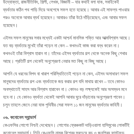
উদ্যোক্তা, রাজনীতিবিদ, শিল্পী, লেখক, বিজ্ঞানী – যার কথাই বলা যাক, সবাইকেই
ব্যর্থতার কঠিন পথ পাড়ি দিয়ে অবশেষে সফল হতে হয়েছে। আবার এই সাফল্য পাওয়ার
পরও অনেকে আবার ব্যর্থ হয়েছেন। আবারও তাঁরা উঠে দাঁড়িয়েছেন, এবং আবার সফল
হয়েছেন।
এইসব সফল মানুষের সবার মধ্যেই একটা আশ্চর্য মানসিক শক্তি আর আত্মবিশ্বাস আছে।
যত বড় ব্যর্থতার মুখেই তাঁরা পড়েন না কেন – কখনওই কাজ করা বন্ধ করেন না।
কখনওই তাঁরা বিশ্বাস হারান না। তাঁদের এইসব ব্যর্থতার গল্প থেকে অনেক কিছু শেখার
আছে। প্রতিটি গল্প থেকেই অনুপ্রেরণা নেয়ার মত কিছু না কিছু আছে।
আপনি যে ধরনের বিপদ বা খারাপ পরিস্থিতিতেই পড়েন না কেন, এইসব অসাধারণ সফল
মানুষদের ব্যর্থতার গল্প এবং ব্যর্থতাকে জয় করার গল্প যদি মাথায় রাখেন – তবে কোনও
অবস্থাতেই সাহস আর বিশ্বাস হারাবেন না। কোনও বড় লক্ষ্যকেই আর অসম্ভব মনে
হবে না। যে কোনও ব্যর্থতা থেকেই আপনি আবার ঘুরে দাঁড়ানোর অনুপ্রেরণা পাবেন।
চলুন তাহলে জেনে নেয়া যাক পৃথিবীর সেরা সফল ১১ জন মানুষের ব্যর্থতার কাহিনী।
০৬. কনোনেল স্যান্ডার্স
কেএফসির লোগো নিশ্চই দেখেছেন। লোগোর ফ্রেঞ্চকাট দাড়িওয়ালা হাসিমুখের লোকটিই
কনোনেল স্যান্ডার্স। তিনি কেএফসি নামক বিশ্বের সবচেয়ে বড় ও জনপ্রিয় ফাস্টফুড