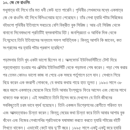
১০. জে কে রাওলিং
শুধুমাত্র বই লিখে তাঁর মত ধনী কেউ হতে পারেনি। পৃথিবীর লেখকদের মধ্যে একমাত্র
জে কে রাওলিং বই লিখে বিলিওনেয়ার হতে পেরেছেন। তাঁর লেখা হ্যারি পটার সিরিজের
বইগুলো পৃথিবীর ইতিহাসে সবচেয়ে বেশি বিক্রীত বুক সিরিজ। আর এই সিরিজ থেকে
বানানো সিনেমাগুলো প্রতিটিই ব্লকবাস্টার হিট। জনপ্রিয়তা ও আর্থিক দিক থেকে
নি:সন্দেহে তিনি ইতিহাসের অন্যতম সফল সাহিত্যিক। কিন্তু আপনি কি জানেন, কত
সংগ্রামের পর হ্যারি পটার প্রকাশ হয়েছিল?
পড়াশুনায় তিনি খুব একটা ভালো ছিলেন না। অক্সফোর্ড ইউনিভার্সিটিতে টেস্ট দিয়ে
প্রত্যাখ্যাত হওয়ার পর এক্সিটর ইউনিভার্সিটি থেকে পড়াশুনা শেষ করেন। পড়া শেষ করার
পর তেমন কোনও ভালো কাজ না পেয়ে এক সময়ে পর্তুগালে চলে যান। সেখানে গিয়ে
বিয়ে করেন এক বদরাগী লোককে, যে কথায় কথায় গায়ে হাত তুলত। ১৯৯৩ সালে ৩৮
বছর বয়সে একমাত্র মেয়েকে নিয়ে তিনি আবার ইংল্যান্ডে ফিরে আসেন এবং বোনের সাথে
থাকতে শুরু করেন। এই সময়টাতে তিনি হিসেব করে দেখলেন যে তিনি জীবনের
সবকিছুতেই চরম ভাবে ব্যর্থ হয়েছেন। তিনি একজন ডিপ্রেশনের রোগীতে পরিনত হন
এবং আত্মহত্যারও চিন্তা করেন। কিন্তু মেয়ের কথা চিন্তা করে তিনি আবার আশায় বুক
বাঁধেন এবং নিজের লেখালেখির প্রতিভাকে ঘষামাজা করতে করতে হ্যারি পটারের বইটি
লিখতে থাকেন। এভাবেই কেটে যায় দু’টি বছর। ১৯৯৫ সালে একটু একটু করে হ্যারি