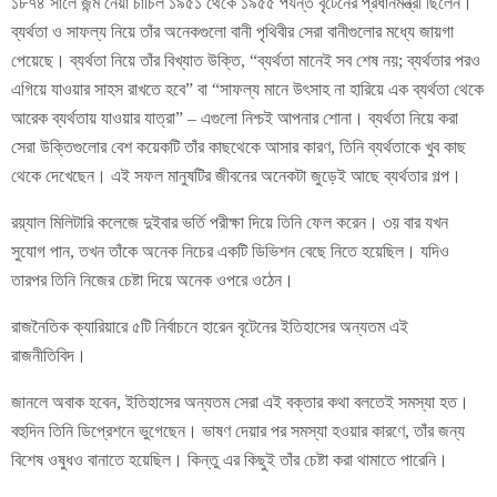
১৮৭৪ সালে জন্ম নেয়া চার্চিল ১৯৫১ থেকে ১৯৫৫ পর্যন্ত বৃটেনের প্রধানমন্ত্রী ছিলেন।
ব্যর্থতা ও সাফল্য নিয়ে তাঁর অনেকগুলো বানী পৃথিবীর সেরা বানীগুলোর মধ্যে জায়গা
পেয়েছে। ব্যর্থতা নিয়ে তাঁর বিখ্যাত উক্তি, “ব্যর্থতা মানেই সব শেষ নয়; ব্যর্থতার পরও
এগিয়ে যাওয়ার সাহস রাখতে হবে” বা “সাফল্য মানে উ‌ৎসাহ না হারিয়ে এক ব্যর্থতা থেকে
আরেক ব্যর্থতায় যাওয়ার যাত্রা” – এগুলো নিশ্চই আপনার শোনা। ব্যর্থতা নিয়ে করা
সেরা উক্তিগুলোর বেশ কয়েকটি তাঁর কাছথেকে আসার কারণ, তিনি ব্যর্থতাকে খুব কাছ
থেকে দেখেছেন। এই সফল মানুষটির জীবনের অনেকটা জুড়েই আছে ব্যর্থতার গল্প।
রয়্যাল মিলিটারি কলেজে দুইবার ভর্তি পরীক্ষা দিয়ে তিনি ফেল করেন। ৩য় বার যখন
সুযোগ পান, তখন তাঁকে অনেক নিচের একটি ডিভিশন বেছে নিতে হয়েছিল। যদিও
তারপর তিনি নিজের চেষ্টা দিয়ে অনেক ওপরে ওঠেন।
রাজনৈতিক ক্যারিয়ারে ৫টি নির্বাচনে হারেন বৃটেনের ইতিহাসের অন্যতম এই
রাজনীতিবিদ।
জানলে অবাক হবেন, ইতিহাসের অন্যতম সেরা এই বক্তার কথা বলতেই সমস্যা হত।
বহুদিন তিনি ডিপ্রেশনে ভুগেছেন। ভাষণ দেয়ার পর সমস্যা হওয়ার কারণে, তাঁর জন্য
বিশেষ ওষুধও বানাতে হয়েছিল। কিন্তু এর কিছুই তাঁর চেষ্টা করা থামাতে পারেনি।