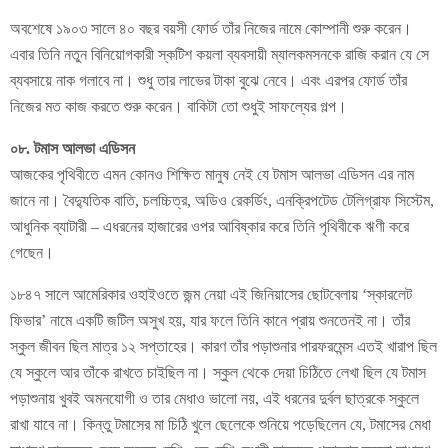
অবশেষে ১৯০৩ সালে ৪০ বছর বয়সী ফোর্ড তাঁর নিজের নামে কোম্পানী শুরু করেন।
এবার তিনি নতুন বিনিয়োগকারী স্কটিশ কয়লা ব্যবসায়ী ম্যালকমসনকে রাজি করান যে সে
ব্যবসায়ে নাক গলাবে না। শুধু তার লাভের টাকা বুঝে নেবে। এবং এরপর ফোর্ড তাঁর
নিজের মত কাজ করতে শুরু করেন। বাকিটা তো শুধুই সাফল্যের গল্প।
০৮. টমাস আলভা এডিসন
আজকের পৃথিবীতে এমন কোনও শিক্ষিত মানুষ নেই যে টমাস আলভা এডিসন এর নাম
জানে না। বৈদ্যুতিক বাতি, চলচ্চিত্র, অডিও রেকর্ডিং, এনক্রিপটেড টেলিগ্রাফ সিস্টেম,
আধুনিক ব্যাটারী – এধরনের হাজারের ওপর আবিষ্কার করে তিনি পৃথিবীকে ঋণী করে
গেছেন।
১৮৪৭ সালে আমেরিকার ওহাইওতে জন্ম নেয়া এই জিনিয়াসের ছোটবেলায় ‘স্কারলেট
ফিভার’ নামে একটি জটিল অসুখ হয়, যার ফলে তিনি কানে প্রায় শুনতেনই না। তাঁর
স্কুল জীবন ছিল মাত্র ১২ সপ্তাহের। কারণ তাঁর পড়াশুনার পারফরমেন্স এতই খারাপ ছিল
যে স্কুলে আর তাঁকে রাখতে চাইছিল না। স্কুল থেকে দেয়া চিঠিতে লেখা ছিল যে টমাস
পড়াশুনায় খুবই অমনযোগী ও তার মেধাও ভালো নয়, এই ধরনের দুর্বল ছাত্রকে স্কুলে
রাখা যাবে না। কিন্তু টমাসের মা চিঠি খুলে ছেলেকে শুনিয়ে পড়েছিলেন যে, টমাসের মেধা