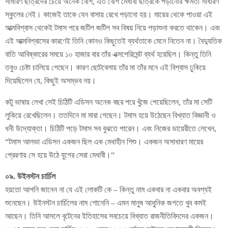
সাধারণ ছাত্রদের চেয়ে অনেক বেশি, এত বেশি মেধাবী ছাত্রকে পড়ানোর ক্ষমতা সাধারণ
স্কুলের নেই। কাজেই তাকে যেন বাসায় রেখে পড়ানো হয়। মায়ের থেকে পাওয়া এই
আত্মবিশ্বাস থেকেই টমাস পরে জটিল জটিল সব বিষয় নিয়ে পড়াশুনা করতে থাকেন। এবং
এই আত্মবিশ্বাসের কারণেই তিনি কোনও কিছুতেই ব্যর্থতাকে মেনে নিতেন না। বৈদ্যুতিক
বাতি আবিষ্কারের সময়ে ১০ হাজার বার তাঁর এক্সপেরিমেন্ট ব্যর্থ হয়েছিল। কিন্তু তিনি
তবুও চেষ্টা চালিয়ে গেছেন। কারণ ছোটবেলায় তাঁর মা তাঁর মনে এই বিশ্বাস ঢুকিয়ে
দিয়েছিলেন যে, কিছুই অসম্ভব নয়।
কটু ভাষায় লেখা সেই চিঠিটি এডিসন অনেক বছর পরে খুঁজে পেয়েছিলেন, তাঁর মা সেটি
লুকিয়ে রেখেছিলেন। ততদিনে মা মারা গেছেন। টমাস হয়ে উঠেছেন বিখ্যাত বিজ্ঞানী ও
ধনী উদ্যোক্তা। চিঠিটি পড়ে টমাস সব বুঝতে পারেন। এবং নিজের ডায়েরীতে লেখেন,
“টমাস আলভা এডিসন একজন ছিল এক মেধাহীন শিশু। একজন অসাধারণ মায়ের
প্রেরণায় সে হয়ে উঠে যুগের সেরা মেধাবী।“
০৯. উইনস্টন চার্চিল
হয়তো আপনি জানেন না যে এই লোকটি কে – কিন্তু নাম একবার না একবার অবশ্যই
শুনেছেন। উইনস্টন চার্চিলের নাম শোনেনি – এমন মানুষ আধুনিক জগতে খুব কমই
আছেন। তিনি আসলে বৃটেনের ইতিহাসের সবচেয়ে বিখ্যাত রাজনীতিবিদদের একজন।