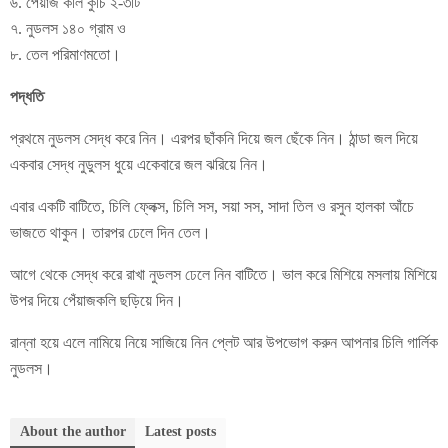
৬. পেঁয়াজ কলি কুচি ২-৩টি
৭. নুডলস ১৪০ গ্রাম ও
৮. তেল পরিমাণমতো।
পদ্ধতি
প্রথমে নুডলস সেদ্ধ করে নিন। এরপর ছাঁকনি দিয়ে জল ছেঁকে নিন। ঠান্ডা জল দিয়ে
একবার সেদ্ধ নুডুলস ধুয়ে একেবারে জল ঝরিয়ে নিন।
এবার একটি বাটিতে, চিলি ফ্লেক্স, চিলি সস, সয়া সস, সাদা তিল ও রসুন হালকা আঁচে
ভাজতে থাকুন। তারপর ঢেলে দিন তেল।
আগে থেকে সেদ্ধ করে রাখা নুডলস ঢেলে নিন বাটিতে। ভাল করে মিশিয়ে মসলায় মিশিয়ে
উপর দিয়ে পেঁয়াজকলি ছড়িয়ে দিন।
রান্না হয়ে এলে নামিয়ে নিয়ে সাজিয়ে নিন প্লেট আর উপভোগ করুন আপনার চিলি গার্লিক
নুডলস।
About the author
Latest posts