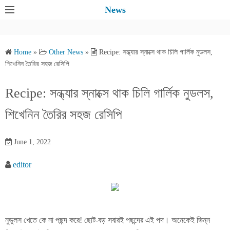
S
News
k
i
p
Home
»
Other News
»
Recipe: সন্ধ্যার স্নাক্সে থাক চিলি গার্লিক নুডলস,
t
শিখেনিন তৈরির সহজ রেসিপি
o
c
Recipe: সন্ধ্যার স্নাক্সে থাক চিলি গার্লিক নুডলস,
o
শিখেনিন তৈরির সহজ রেসিপি
n
t
e
June 1, 2022
n
editor
t
নুডুলস খেতে কে না পছন্দ করে! ছোট-বড় সবারই পছন্দের এই পদ। অনেকেই ভিন্ন