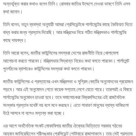
অন্তর্ভূক্ত করার কথাও বলেন তিনি। রোববার জাতির উদ্দেশে দেওয়া ভাষণে তিনি এসব
কথা জানান।
তিনি বলেন, নতুন ব্যবস্থা অনুযায়ী আমরা প্রেসিডেন্টকে পার্লামেন্টের কাছে কৈফিয়ত দিতে
বাধ্য করার জন্য প্রস্তাব দিয়েছি। আর মন্ত্রিদের নিয়ে গঠিত মন্ত্রিসভাও পার্লামেন্টের
কাছে দায়বদ্ধ।
তিনি আরো বলেন, জাতীয় কাউন্সিলের সদস্যরা দেশের রাজনীতি নিয়ে খোলামেলা
আলোচনা করতে পারবেন। মন্ত্রিসভার সিদ্ধান্ত নিয়েও কথা বলতে পারবেন। পার্লামেন্ট
পুনর্গঠনের ব্যাপারেও কাউন্সিলের সদস্যরা কথা বলতে পারবেন।
জাতীয় কাউন্সিলের এ প্রস্তাবের এখন মন্ত্রিসভা ও সুপ্রিম কোর্টের অনুমোদনের প্রয়োজন
পড়বে। আর এই অনুমোদন পেতে কয়েক সপ্তাহ লেগে যেতে পারে। তারপরই এ বিষয়ে
পার্লামেন্টের অনুমোদন চাওয়া হবে। তবে সমালোচকরা বিক্রমসিংহের এই রাজনৈতিক
সংস্কার প্রস্তাব যথেষ্ট নয় বলে মনে করছেন। এতে সাধারণ মানুষের ন্যায্য দাবিগুলো
উঠে আসবে না বলেও মন্তব্য করা হচ্ছে।
এর আগে অর্থনৈতিক সংকট মোকাবিলায় জাতীয় ঐক্যের ভিত্তিতে সরকার গঠনের
আহ্বান জানিয়েছিলেন শ্রীলঙ্কার প্রেসিডেন্ট গোটাবায়ে রাজাপাকসে। তার সেই প্রস্তাব