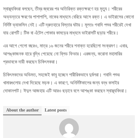
স্বাস্থ্যবিদরা বলছেন, তীব্র জ্বরের পর অতিরিক্ত রক্তক্ষরণে হয় মৃত্যু। শরীরের
অভ্যন্তরে ক্ষরণের পাশাপাশি, নাকের মাধ্যমে বেরিয়ে আসে রক্ত। এ ভাইরাসের কোনো
নির্দিষ্ট ভ্যাকসিন নেই। এটি দ্রুতহারে বিস্তার ঘটায়। মূলতঃ গবাদি পশুর শরীরেই দেখা
যায় রোগটি। টিক বা এঁটেল পোকার কামড়ের মাধ্যমে ভাইরাসটি ছড়ায় শরীরে।
এর আগে গেলো বছরও, মাত্র ১৬ জনের শরীরে শনাক্ত হয়েছিলো সংক্রমণ। এবার,
আশঙ্কাজনক হারে বৃদ্ধি পেয়েছে নো ব্লিড ফিভার। এরজন্য, করোনা মহামারির
প্রভাবকে দায়ী করছেন চিকিৎসকরা।
চিকিৎসকদের অভিমত, সহজেই কাবু হচ্ছেন শারীরিকভাবে দুর্বলরা। গবাদি পশুর
খামারগুলোয় দেখা দিয়েছে মড়ক। এ কারণে, অনির্দিষ্টকালের জন্য বন্ধ কসাইর
দোকানপাট। ঈদুল আজহায় এটি আরও ছড়াবে বলে আশঙ্কা করছেন স্বাস্থ্যবিদরা।
About the author
Latest posts