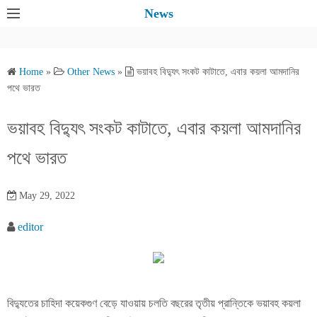
S
News
k
i
p
Home
»
Other News
»
ভয়াবহ বিদ্যুৎ সংকট কাটাতে, এবার কয়লা আমদানির
t
পথে ভারত
o
c
ভয়াবহ বিদ্যুৎ সংকট কাটাতে, এবার কয়লা আমদানির
o
পথে ভারত
n
t
e
May 29, 2022
n
editor
t
বিদ্যুতের চাহিদা কয়েকগুণ বেড়ে যাওয়ায় চলতি বছরের তৃতীয় প্রান্তিকে ভয়াবহ কয়লা