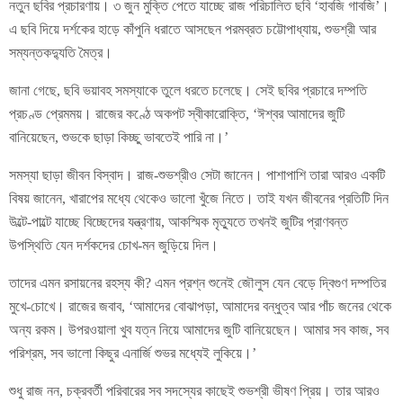
নতুন ছবির প্রচারণায়। ৩ জুন মুক্তি পেতে যাচ্ছে রাজ পরিচালিত ছবি ‘হাবজি গাবজি’।
এ ছবি দিয়ে দর্শকের হাড়ে কাঁপুনি ধরাতে আসছেন পরমব্রত চট্টোপাধ্যায়, শুভশ্রী আর
সম্যন্তকদ্যুতি মৈত্র।
জানা গেছে, ছবি ভয়াবহ সমস্যাকে তুলে ধরতে চলেছে। সেই ছবির প্রচারে দম্পতি
প্রচণ্ড প্রেমময়। রাজের কণ্ঠে অকপট স্বীকারোক্তি, ‘ঈশ্বর আমাদের জুটি
বানিয়েছেন, শুভকে ছাড়া কিচ্ছু ভাবতেই পারি না।’
সমস্যা ছাড়া জীবন বিস্বাদ। রাজ-শুভশ্রীও সেটা জানেন। পাশাপাশি তারা আরও একটি
বিষয় জানেন, খারাপের মধ্যে থেকেও ভালো খুঁজে নিতে। তাই যখন জীবনের প্রতিটি দিন
উল্টে-পাল্টে যাচ্ছে বিচ্ছেদের যন্ত্রণায়, আকস্মিক মৃত্যুতে তখনই জুটির প্রাণবন্ত
উপস্থিতি যেন দর্শকদের চোখ-মন জুড়িয়ে দিল।
তাদের এমন রসায়নের রহস্য কী? এমন প্রশ্ন শুনেই জৌলুস যেন বেড়ে দ্বিগুণ দম্পতির
মুখে-চোখে। রাজের জবাব, ‘আমাদের বোঝাপড়া, আমাদের বন্ধুত্ব আর পাঁচ জনের থেকে
অন্য রকম। উপরওয়ালা খুব যত্ন নিয়ে আমাদের জুটি বানিয়েছেন। আমার সব কাজ, সব
পরিশ্রম, সব ভালো কিছুর এনার্জি শুভর মধ্যেই লুকিয়ে।’
শুধু রাজ নন, চক্রবর্তী পরিবারের সব সদস্যের কাছেই শুভশ্রী ভীষণ প্রিয়। তার আরও