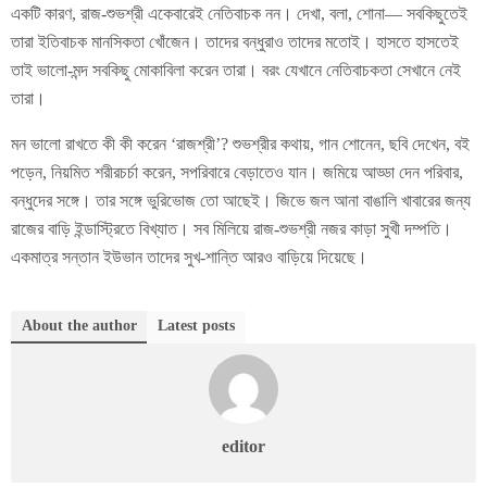
একটি কারণ, রাজ-শুভশ্রী একেবারেই নেতিবাচক নন। দেখা, বলা, শোনা— সবকিছুতেই
তারা ইতিবাচক মানসিকতা খোঁজেন। তাদের বন্ধুরাও তাদের মতোই। হাসতে হাসতেই
তাই ভালো-মন্দ সবকিছু মোকাবিলা করেন তারা। বরং যেখানে নেতিবাচকতা সেখানে নেই
তারা।
মন ভালো রাখতে কী কী করেন ‘রাজশ্রী’? শুভশ্রীর কথায়, গান শোনেন, ছবি দেখেন, বই
পড়েন, নিয়মিত শরীরচর্চা করেন, সপরিবারে বেড়াতেও যান। জমিয়ে আড্ডা দেন পরিবার,
বন্ধুদের সঙ্গে। তার সঙ্গে ভুরিভোজ তো আছেই। জিভে জল আনা বাঙালি খাবারের জন্য
রাজের বাড়ি ইন্ডাস্ট্রিতে বিখ্যাত। সব মিলিয়ে রাজ-শুভশ্রী নজর কাড়া সুখী দম্পতি।
একমাত্র সন্তান ইউভান তাদের সুখ-শান্তি আরও বাড়িয়ে দিয়েছে।
About the author
Latest posts
editor