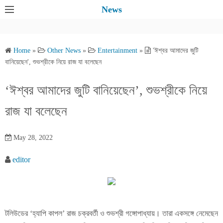
S
News
k
i
p
Home
»
Other News
»
Entertainment
»
'ঈশ্বর আমাদের জুটি
t
বানিয়েছেন', শুভশ্রীকে নিয়ে রাজ যা বলেছেন
o
c
‘ঈশ্বর আমাদের জুটি বানিয়েছেন’, শুভশ্রীকে নিয়ে
o
রাজ যা বলেছেন
n
t
e
May 28, 2022
n
editor
t
টলিউডের ‘হ্যাপি কাপল’ রাজ চক্রবর্তী ও শুভশ্রী গঙ্গোপাধ্যায়। তারা একসঙ্গে নেমেছেন