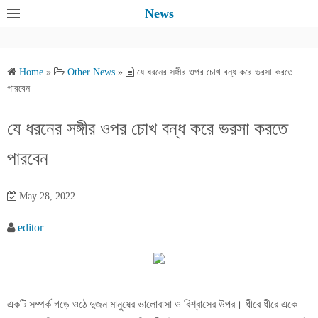
S
News
k
i
p
Home
»
Other News
»
যে ধরনের সঙ্গীর ওপর চোখ বন্ধ করে ভরসা করতে
t
পারবেন
o
c
যে ধরনের সঙ্গীর ওপর চোখ বন্ধ করে ভরসা করতে
o
পারবেন
n
t
e
May 28, 2022
n
editor
t
একটি সম্পর্ক গড়ে ওঠে দুজন মানুষের ভালোবাসা ও বিশ্বাসের উপর। ধীরে ধীরে একে