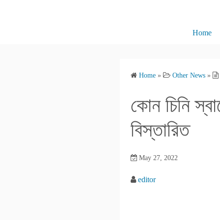
S
k
i
Home
p
t
o
Home
»
Other News
»
c
o
কোন চিনি স্বাস
n
t
বিস্তারিত
e
n
May 27, 2022
t
editor