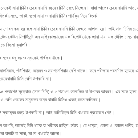
অনেকেই সাদা চিনির চেয়ে বাদামি রঙয়ের চিনি বেছে নিচ্ছেন। সাদা ভাতের চেয়ে বাদামি ভাত, স
 বিতর্ক চলছে, তারই মতো সাদা ও বাদামি চিনির পার্থক্য নিয়ে বিতর্ক
 শোধন করা হয় বলে সাদা চিনির চেয়ে বাদামি চিনি দেখতে আলাদা হয়। তাই সাদা চিনির চেয়
নাইটেড স্টেটস ডিপার্টমেন্ট অব এগ্রিকালচারের এক রিপোর্ট থেকে জানা যায়, এক টেবিল চামচ 
 ১৬ কিলো ক্যালরি।
ির মধ্যে শুধু রঙ ও স্বাদেই পার্থক্য থাকে।
যালসিয়াম, পটাশিয়াম, আয়রন ও ম্যাগনেশিয়াম বেশি থাকে। তবে পরীক্ষায় প্রমাণিত হয়েছে এসব
 চেয়েবাদামি চিনি বেশি উপকারি না।
নির ৯৫ শতাংশই সুক্রোজ (সাদা চিনি) ও ৫ শতাংশ মোলাসিজ বা উপরের আবরণ। এর মানে হলো 
ও বেশি ওজনের মানুষদের জন্য বাদামি চিনিও একই রকম ক্ষতিকর।
ই স্বাস্থ্যের জন্য উপকারি না। তাই অতিরিক্ত চিনি খাওয়ার প্রয়োজন নেই।
রেন আপনি, তাতেই চিনি থাকে যা শরীরের চাহিদা মেটায়। যে পাস্তা, কোলা ও কোমল পানীয়,
া বাদামি বা সাদা, তা না খাওয়াই ভালো।