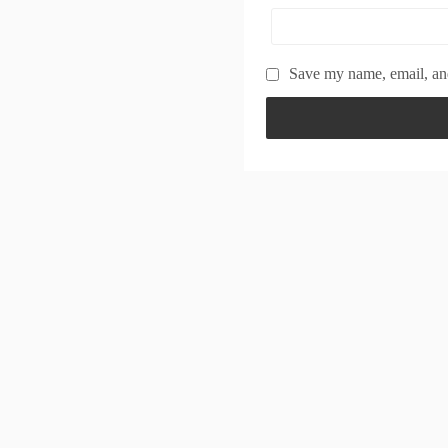
Save my name, email, and
Powered by
WordPress
Theme by
Simple Days