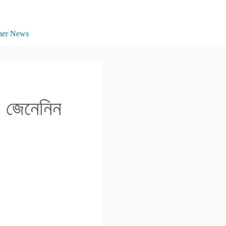
her News
ী? জেনেনিন